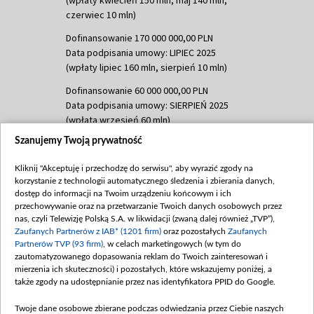
(wpłaty kwiecień 150 mln, maj 140 mln,
czerwiec 10 mln)
Dofinansowanie 170 000 000,00 PLN
Data podpisania umowy: LIPIEC 2025
(wpłaty lipiec 160 mln, sierpień 10 mln)
Dofinansowanie 60 000 000,00 PLN
Data podpisania umowy: SIERPIEŃ 2025
(wpłata wrzesień 60 mln)
Szanujemy Twoją prywatność
Dofinansowanie 635 783 051,21 PLN
Data podpisania umowy: WRZESIEŃ 2025
Kliknij "Akceptuję i przechodzę do serwisu", aby wyrazić zgody na
(wpłata wrzesień 100 mln, październik 350
korzystanie z technologii automatycznego śledzenia i zbierania danych,
mln, listopad 265 mln)
dostęp do informacji na Twoim urządzeniu końcowym i ich
przechowywanie oraz na przetwarzanie Twoich danych osobowych przez
Dofinansowanie 48 862 000,00 PLN
nas, czyli Telewizję Polską S.A. w likwidacji (zwaną dalej również „TVP”),
Data podpisania umowy: GRUDZIEŃ 2025
Zaufanych Partnerów z IAB* (1201 firm)
oraz pozostałych
Zaufanych
(wpłata grudzień 60,548 mln)
Partnerów TVP (93 firm)
, w celach marketingowych (w tym do
zautomatyzowanego dopasowania reklam do Twoich zainteresowań i
Dofinansowanie 900 000 000,00 PLN
mierzenia ich skuteczności) i pozostałych, które wskazujemy poniżej, a
Data podpisania umowy: LUTY 2026 (wpłata
także zgody na udostępnianie przez nas identyfikatora PPID do Google.
26 lutego 80 mln, 4 marca 370 mln,
8
kwiecień 180 mln, 7 maja 180 mln, 8
Twoje dane osobowe zbierane podczas odwiedzania przez Ciebie naszych