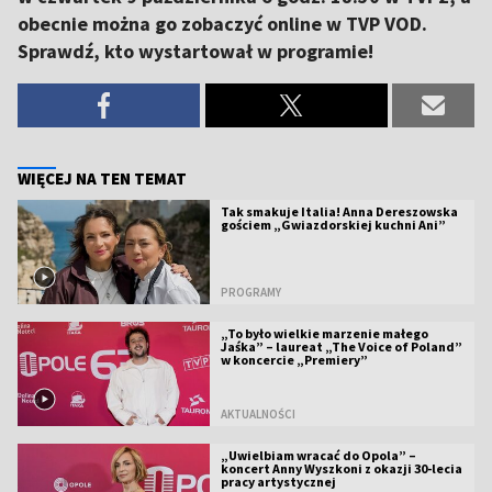
obecnie można go zobaczyć online w TVP VOD.
Sprawdź, kto wystartował w programie!
WIĘCEJ NA TEN TEMAT
Tak smakuje Italia! Anna Dereszowska
gościem „Gwiazdorskiej kuchni Ani”
PROGRAMY
„To było wielkie marzenie małego
Jaśka” – laureat „The Voice of Poland”
w koncercie „Premiery”
AKTUALNOŚCI
„Uwielbiam wracać do Opola” –
koncert Anny Wyszkoni z okazji 30-lecia
pracy artystycznej