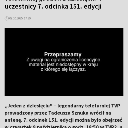
uczestnicy 7. odcinka 151. edycji
09.10.2025, 17:20
„Jeden z dziesięciu” – legendarny teleturniej TVP
prowadzony przez Tadeusza Sznuka wrócił na
antenę. 7. odcinek 151. edycji można było obejrzeć
w czwartek 9 października o godz. 18:50 w TVP2, a