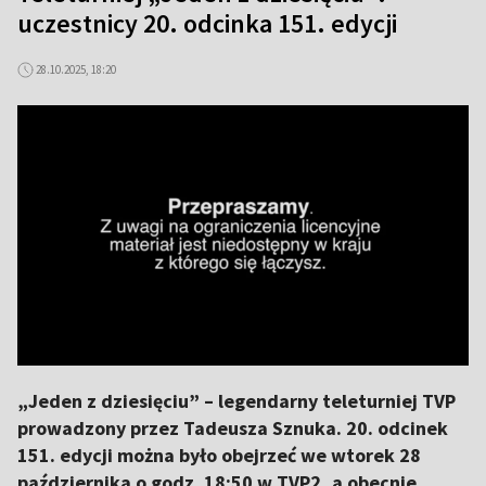
uczestnicy 20. odcinka 151. edycji
28.10.2025, 18:20
„Jeden z dziesięciu” – legendarny teleturniej TVP
prowadzony przez Tadeusza Sznuka. 20. odcinek
151. edycji można było obejrzeć we wtorek 28
października o godz. 18:50 w TVP2, a obecnie