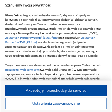
Szanujemy Twoją prywatność
Dofinansowanie 635 783 051,21 PLN
Data podpisania umowy: WRZESIEŃ 2025
Kliknij "Akceptuję i przechodzę do serwisu", aby wyrazić zgody na
(wpłata wrzesień 100 mln, październik 350
korzystanie z technologii automatycznego śledzenia i zbierania danych,
mln, listopad 265 mln)
dostęp do informacji na Twoim urządzeniu końcowym i ich
przechowywanie oraz na przetwarzanie Twoich danych osobowych przez
Dofinansowanie 48 862 000,00 PLN
nas, czyli Telewizję Polską S.A. w likwidacji (zwaną dalej również „TVP”),
Data podpisania umowy: GRUDZIEŃ 2025
Zaufanych Partnerów z IAB* (1201 firm)
oraz pozostałych
Zaufanych
(wpłata grudzień 60,548 mln)
Partnerów TVP (93 firm)
, w celach marketingowych (w tym do
zautomatyzowanego dopasowania reklam do Twoich zainteresowań i
Dofinansowanie 900 000 000,00 PLN
mierzenia ich skuteczności) i pozostałych, które wskazujemy poniżej, a
Data podpisania umowy: LUTY 2026 (wpłata
także zgody na udostępnianie przez nas identyfikatora PPID do Google.
26 lutego 80 mln, 4 marca 370 mln,
8
kwiecień 180 mln, 7 maja 180 mln, 8
Twoje dane osobowe zbierane podczas odwiedzania przez Ciebie naszych
czerwca 90 mln)
poszczególnych serwisów
zwanych dalej „Portalem”, w tym informacje
zapisywane za pomocą technologii takich jak: pliki cookie, sygnalizatory
Dofinansowanie 250 000 000,00 PLN
WWW lub innych podobnych technologii umożliwiających świadczenie
Data podpisania umowy LIPIEC 2026 (wpłata
dopasowanych i bezpiecznych usług, personalizację treści oraz reklam,
udostępnianie funkcji mediów społecznościowych oraz analizowanie ruchu
4 sierpnia 250 mln
Akceptuję i przechodzę do serwisu
w Internecie.
Twoje dane osobowe zbierane podczas odwiedzania przez Ciebie
Ustawienia zaawansowane
poszczególnych serwisów
na Portalu, takie jak adresy IP, identyfikatory
© 2026 Telewizja Polska S. A. w likwidacji
Twoich urządzeń końcowych i identyfikatory plików cookie, informacje o