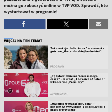
można go zobaczyć online w TVP VOD. Sprawdź, kto
wystartował w programie!
WIĘCEJ NA TEN TEMAT
Tak smakuje Italia! Anna Dereszowska
gościem „Gwiazdorskiej kuchni Ani”
PROGRAMY
„To było wielkie marzenie małego
Jaśka” – laureat „The Voice of Poland”
w koncercie „Premiery”
AKTUALNOŚCI
„Uwielbiam wracać do Opola” –
koncert Anny Wyszkoni z okazji 30-lecia
pracy artystycznej