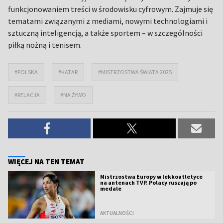
funkcjonowaniem treści w środowisku cyfrowym. Zajmuje się
tematami związanymi z mediami, nowymi technologiami i
sztuczną inteligencją, a także sportem – w szczególności
piłką nożną i tenisem.
#POLSKA
#KATAR
#MISTRZOSTWA ŚWIATA 2025
#RELACJA
#NA ŻYWO
WIĘCEJ NA TEN TEMAT
Mistrzostwa Europy w lekkoatletyce
na antenach TVP. Polacy ruszają po
medale
AKTUALNOŚCI