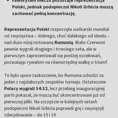
Faworytem meczu pozostaje reprezentacja
Polski, jednak podopieczni Nikoli Grbicia muszą
zachować pełną koncentrację.
Reprezentacja Polski
rozpoczęła siatkarski mundial
od zwycięstwa – dobrego, choć dalekiego od ideału –
nad dużo niżej notowaną
Rumunią
. Biało-Czerwoni
pewnie wygrali drugiego i trzeciego seta, ale w
pierwszym zaprezentowali się poniżej oczekiwań,
pozwalając rywalom na równorzędną walkę o triumf.
To było spore zaskoczenie, bo Rumunia uchodzi za
jeden z najsłabszych zespołów turnieju. Ostatecznie
Polacy wygrali 34:32
, lecz przebieg inauguracyjnej
partii pokazał, że muszą być skoncentrowani już od
pierwszej piłki. Na szczęście w kolejnych setach
podopieczni Nikoli Grbicia poprawili grę i zwyciężyli
zdecydowanie – do 15 i 19.