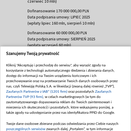
czerwiec 10 mln)
Dofinansowanie 170 000 000,00 PLN
Data podpisania umowy: LIPIEC 2025
(wpłaty lipiec 160 mln, sierpień 10 mln)
Dofinansowanie 60 000 000,00 PLN
Data podpisania umowy: SIERPIEŃ 2025
(wpłata wrzesień 60 mln)
Szanujemy Twoją prywatność
Dofinansowanie 635 783 051,21 PLN
Data podpisania umowy: WRZESIEŃ 2025
Kliknij "Akceptuję i przechodzę do serwisu", aby wyrazić zgody na
(wpłata wrzesień 100 mln, październik 350
korzystanie z technologii automatycznego śledzenia i zbierania danych,
mln, listopad 265 mln)
dostęp do informacji na Twoim urządzeniu końcowym i ich
przechowywanie oraz na przetwarzanie Twoich danych osobowych przez
Dofinansowanie 48 862 000,00 PLN
nas, czyli Telewizję Polską S.A. w likwidacji (zwaną dalej również „TVP”),
Data podpisania umowy: GRUDZIEŃ 2025
Zaufanych Partnerów z IAB* (1201 firm)
oraz pozostałych
Zaufanych
(wpłata grudzień 60,548 mln)
Partnerów TVP (93 firm)
, w celach marketingowych (w tym do
zautomatyzowanego dopasowania reklam do Twoich zainteresowań i
Dofinansowanie 900 000 000,00 PLN
mierzenia ich skuteczności) i pozostałych, które wskazujemy poniżej, a
Data podpisania umowy: LUTY 2026 (wpłata
także zgody na udostępnianie przez nas identyfikatora PPID do Google.
26 lutego 80 mln, 4 marca 370 mln,
8
kwiecień 180 mln, 7 maja 180 mln, 8
Twoje dane osobowe zbierane podczas odwiedzania przez Ciebie naszych
czerwca 90 mln)
poszczególnych serwisów
zwanych dalej „Portalem”, w tym informacje