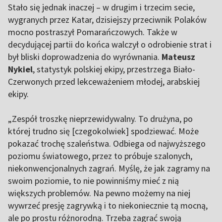
Stało się jednak inaczej – w drugim i trzecim secie,
wygranych przez Katar, dzisiejszy przeciwnik Polaków
mocno postraszył Pomarańczowych. Także w
decydującej partii do końca walczył o odrobienie strat i
był bliski doprowadzenia do wyrównania.
Mateusz
Nykiel
, statystyk polskiej ekipy, przestrzega Biało-
Czerwonych przed lekceważeniem młodej, arabskiej
ekipy.
„Zespół troszkę nieprzewidywalny. To drużyna, po
której trudno się [czegokolwiek] spodziewać. Może
pokazać trochę szaleństwa. Odbiega od najwyższego
poziomu światowego, przez to próbuje szalonych,
niekonwencjonalnych zagrań. Myślę, że jak zagramy na
swoim poziomie, to nie powinniśmy mieć z nią
większych problemów. Na pewno możemy na niej
wywrzeć presję zagrywką i to niekoniecznie tą mocną,
ale po prostu różnorodną. Trzeba zagrać swoją