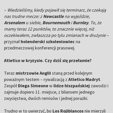
–
Wiedzieliśmy, kiedy pojawił się terminarz, że czekają
nas trudne mecze: z
Newcastle
na wyjeździe,
Arsenalem
u siebie,
Bournemouth
i
Burnley
. To, że
mamy teraz 12 punktów, to znacznie więcej, niż
oczekiwałem, zwłaszcza po tylu zmianach w drużynie
–
przyznał
holenderski szkoleniowiec
na
przedmeczowej konferencji prasowej.
Atletico w kryzysie. Czy dziś się przełamie?
Teraz
mistrzowie Anglii
staną przed kolejnym
poważnym testem – rywalizacją z
Atletico Madryt
.
Zespół
Diega Simeone
w
lidze hiszpańskiej
zawodzi i
zajmuje dopiero 11. miejsce, z bilansem jednego
zwycięstwa, dwóch remisów i jednej porażki.
Trudno w to uwierzyć, bo
Los Rojiblancos
nie mierzyli