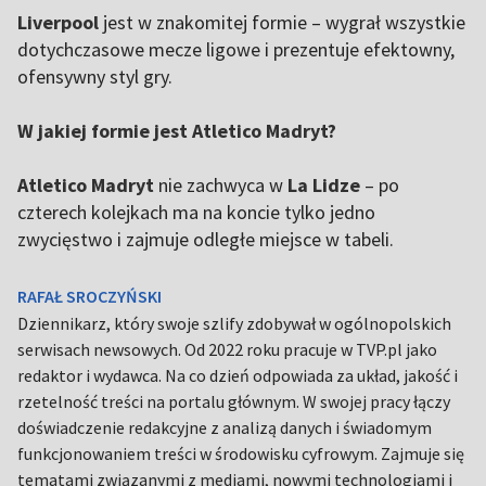
Liverpool
jest w znakomitej formie – wygrał wszystkie
dotychczasowe mecze ligowe i prezentuje efektowny,
ofensywny styl gry.
W jakiej formie jest Atletico Madryt?
Atletico Madryt
nie zachwyca w
La Lidze
– po
czterech kolejkach ma na koncie tylko jedno
zwycięstwo i zajmuje odległe miejsce w tabeli.
RAFAŁ SROCZYŃSKI
Dziennikarz, który swoje szlify zdobywał w ogólnopolskich
serwisach newsowych. Od 2022 roku pracuje w TVP.pl jako
redaktor i wydawca. Na co dzień odpowiada za układ, jakość i
rzetelność treści na portalu głównym. W swojej pracy łączy
doświadczenie redakcyjne z analizą danych i świadomym
funkcjonowaniem treści w środowisku cyfrowym. Zajmuje się
tematami związanymi z mediami, nowymi technologiami i