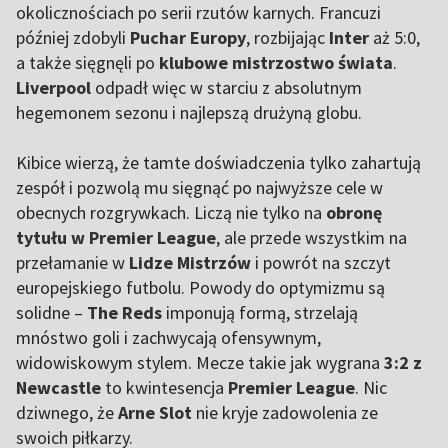
okolicznościach po serii rzutów karnych. Francuzi
później zdobyli
Puchar Europy
, rozbijając
Inter
aż 5:0,
a także sięgnęli po
klubowe mistrzostwo świata
.
Liverpool
odpadł więc w starciu z absolutnym
hegemonem sezonu i najlepszą drużyną globu.
Kibice wierzą, że tamte doświadczenia tylko zahartują
zespół i pozwolą mu sięgnąć po najwyższe cele w
obecnych rozgrywkach. Liczą nie tylko na
obronę
tytułu w Premier League
, ale przede wszystkim na
przełamanie w
Lidze Mistrzów
i powrót na szczyt
europejskiego futbolu. Powody do optymizmu są
solidne –
The Reds
imponują formą, strzelają
mnóstwo goli i zachwycają ofensywnym,
widowiskowym stylem. Mecze takie jak wygrana
3:2 z
Newcastle
to kwintesencja
Premier League
. Nic
dziwnego, że
Arne Slot
nie kryje zadowolenia ze
swoich piłkarzy.