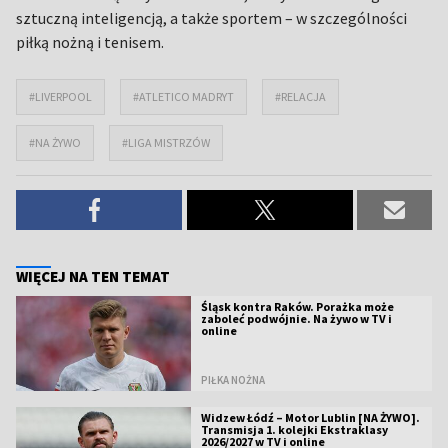
sztuczną inteligencją, a także sportem – w szczególności
piłką nożną i tenisem.
#LIVERPOOL
#ATLETICO MADRYT
#RELACJA
#NA ŻYWO
#LIGA MISTRZÓW
WIĘCEJ NA TEN TEMAT
Śląsk kontra Raków. Porażka może
zaboleć podwójnie. Na żywo w TV i
online
PIŁKA NOŻNA
Widzew Łódź – Motor Lublin [NA ŻYWO].
Transmisja 1. kolejki Ekstraklasy
2026/2027 w TV i online