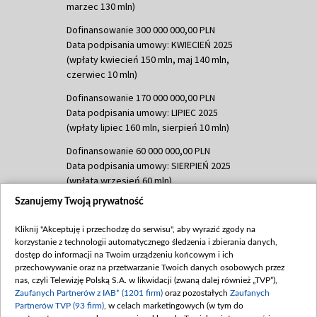
marzec 130 mln)
Dofinansowanie 300 000 000,00 PLN
Data podpisania umowy: KWIECIEŃ 2025
(wpłaty kwiecień 150 mln, maj 140 mln,
czerwiec 10 mln)
Dofinansowanie 170 000 000,00 PLN
Data podpisania umowy: LIPIEC 2025
(wpłaty lipiec 160 mln, sierpień 10 mln)
Dofinansowanie 60 000 000,00 PLN
Data podpisania umowy: SIERPIEŃ 2025
(wpłata wrzesień 60 mln)
Szanujemy Twoją prywatność
Dofinansowanie 635 783 051,21 PLN
Data podpisania umowy: WRZESIEŃ 2025
Kliknij "Akceptuję i przechodzę do serwisu", aby wyrazić zgody na
(wpłata wrzesień 100 mln, październik 350
korzystanie z technologii automatycznego śledzenia i zbierania danych,
mln, listopad 265 mln)
dostęp do informacji na Twoim urządzeniu końcowym i ich
przechowywanie oraz na przetwarzanie Twoich danych osobowych przez
Dofinansowanie 48 862 000,00 PLN
nas, czyli Telewizję Polską S.A. w likwidacji (zwaną dalej również „TVP”),
Data podpisania umowy: GRUDZIEŃ 2025
Zaufanych Partnerów z IAB* (1201 firm)
oraz pozostałych
Zaufanych
(wpłata grudzień 60,548 mln)
Partnerów TVP (93 firm)
, w celach marketingowych (w tym do