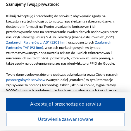
Szanujemy Twoją prywatność
Kliknij "Akceptuję i przechodzę do serwisu", aby wyrazić zgody na
korzystanie z technologii automatycznego śledzenia i zbierania danych,
dostęp do informacji na Twoim urządzeniu końcowym i ich
W 746. odcinku serialu „Na sygnale” ekipa doktora Vicka zmierzy się z
przechowywanie oraz na przetwarzanie Twoich danych osobowych przez
dramatycznymi wydarzeniami w kawiarni. Fot. Sławomir Mrozek/ Artrama
nas, czyli Telewizję Polską S.A. w likwidacji (zwaną dalej również „TVP”),
Zaufanych Partnerów z IAB* (1201 firm)
oraz pozostałych
Zaufanych
Partnerów TVP (93 firm)
, w celach marketingowych (w tym do
zautomatyzowanego dopasowania reklam do Twoich zainteresowań i
mierzenia ich skuteczności) i pozostałych, które wskazujemy poniżej, a
także zgody na udostępnianie przez nas identyfikatora PPID do Google.
Twoje dane osobowe zbierane podczas odwiedzania przez Ciebie naszych
poszczególnych serwisów
zwanych dalej „Portalem”, w tym informacje
zapisywane za pomocą technologii takich jak: pliki cookie, sygnalizatory
WWW lub innych podobnych technologii umożliwiających świadczenie
dopasowanych i bezpiecznych usług, personalizację treści oraz reklam,
udostępnianie funkcji mediów społecznościowych oraz analizowanie ruchu
Akceptuję i przechodzę do serwisu
w Internecie.
Twoje dane osobowe zbierane podczas odwiedzania przez Ciebie
Ustawienia zaawansowane
Item
poszczególnych serwisów
na Portalu, takie jak adresy IP, identyfikatory
Szczegóły
Twoich urządzeń końcowych i identyfikatory plików cookie, informacje o
1