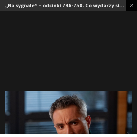
„Na sygnale” – odcinki 746-750. Co wydarzy się w serialu?