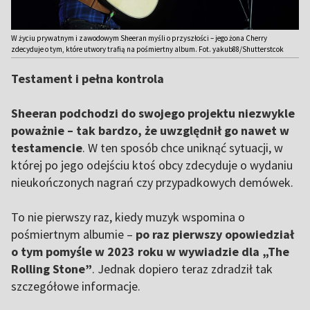
W życiu prywatnym i zawodowym Sheeran myśli o przyszłości – jego żona Cherry
zdecyduje o tym, które utwory trafią na pośmiertny album. Fot. yakub88/Shutterstcok
Testament i pełna kontrola
Sheeran podchodzi do swojego projektu niezwykle
poważnie – tak bardzo, że uwzględnił go nawet w
testamencie
. W ten sposób chce uniknąć sytuacji, w
której po jego odejściu ktoś obcy zdecyduje o wydaniu
nieukończonych nagrań czy przypadkowych demówek.
To nie pierwszy raz, kiedy muzyk wspomina o
pośmiertnym albumie –
po raz pierwszy opowiedział
o tym pomyśle w 2023 roku w wywiadzie dla „The
Rolling Stone”
. Jednak dopiero teraz zdradził tak
szczegółowe informacje.