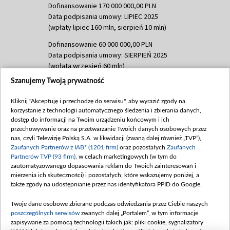
Dofinansowanie 170 000 000,00 PLN
Data podpisania umowy: LIPIEC 2025
(wpłaty lipiec 160 mln, sierpień 10 mln)
Dofinansowanie 60 000 000,00 PLN
Data podpisania umowy: SIERPIEŃ 2025
(wpłata wrzesień 60 mln)
Szanujemy Twoją prywatność
Dofinansowanie 635 783 051,21 PLN
Data podpisania umowy: WRZESIEŃ 2025
Kliknij "Akceptuję i przechodzę do serwisu", aby wyrazić zgody na
(wpłata wrzesień 100 mln, październik 350
korzystanie z technologii automatycznego śledzenia i zbierania danych,
mln, listopad 265 mln)
dostęp do informacji na Twoim urządzeniu końcowym i ich
przechowywanie oraz na przetwarzanie Twoich danych osobowych przez
Dofinansowanie 48 862 000,00 PLN
nas, czyli Telewizję Polską S.A. w likwidacji (zwaną dalej również „TVP”),
Data podpisania umowy: GRUDZIEŃ 2025
Zaufanych Partnerów z IAB* (1201 firm)
oraz pozostałych
Zaufanych
(wpłata grudzień 60,548 mln)
Partnerów TVP (93 firm)
, w celach marketingowych (w tym do
zautomatyzowanego dopasowania reklam do Twoich zainteresowań i
Dofinansowanie 900 000 000,00 PLN
mierzenia ich skuteczności) i pozostałych, które wskazujemy poniżej, a
Data podpisania umowy: LUTY 2026 (wpłata
także zgody na udostępnianie przez nas identyfikatora PPID do Google.
26 lutego 80 mln, 4 marca 370 mln,
8
kwiecień 180 mln, 7 maja 180 mln, 8
Twoje dane osobowe zbierane podczas odwiedzania przez Ciebie naszych
czerwca 90 mln)
poszczególnych serwisów
zwanych dalej „Portalem”, w tym informacje
zapisywane za pomocą technologii takich jak: pliki cookie, sygnalizatory