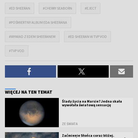
#ED SHEERAN
#CHERRY SEABORN
#EJECT
#POŚMIERTNY ALBUM EDA SHEERANA
#WYWIAD Z EDEM SHEERANEM
#ED SHEERAN W TVP VOD
#TVP VOD
WIĘCEJ NA TEN TEMAT
Ślady życia na Marsie? Jedna skała
wywołała światową sensację
ZE ŚWIATA
Zaćmienie Słońca coraz bliżej.