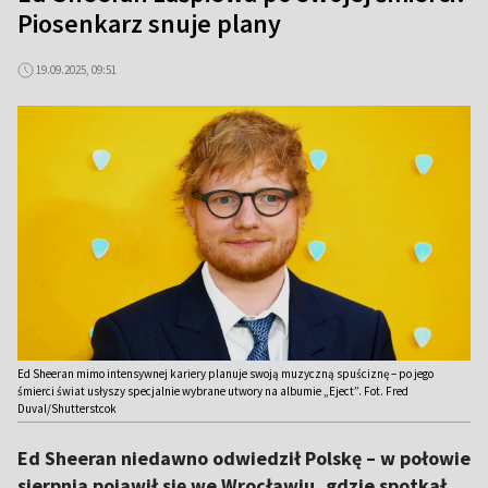
Piosenkarz snuje plany
19.09.2025, 09:51
Ed Sheeran mimo intensywnej kariery planuje swoją muzyczną spuściznę – po jego
śmierci świat usłyszy specjalnie wybrane utwory na albumie „Eject”. Fot. Fred
Duval/Shutterstcok
Ed Sheeran niedawno odwiedził Polskę – w połowie
sierpnia pojawił się we Wrocławiu, gdzie spotkał