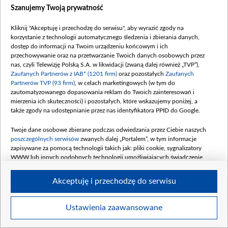
Szanujemy Twoją prywatność
Kliknij "Akceptuję i przechodzę do serwisu", aby wyrazić zgody na
korzystanie z technologii automatycznego śledzenia i zbierania danych,
dostęp do informacji na Twoim urządzeniu końcowym i ich
Roland był niezwykle podekscytowany przed spotkaniem z kandydatkami. Fot.
przechowywanie oraz na przetwarzanie Twoich danych osobowych przez
Piotr Matey/ TVP
nas, czyli Telewizję Polską S.A. w likwidacji (zwaną dalej również „TVP”),
Zaufanych Partnerów z IAB* (1201 firm)
oraz pozostałych
Zaufanych
Partnerów TVP (93 firm)
, w celach marketingowych (w tym do
zautomatyzowanego dopasowania reklam do Twoich zainteresowań i
mierzenia ich skuteczności) i pozostałych, które wskazujemy poniżej, a
także zgody na udostępnianie przez nas identyfikatora PPID do Google.
Twoje dane osobowe zbierane podczas odwiedzania przez Ciebie naszych
poszczególnych serwisów
zwanych dalej „Portalem”, w tym informacje
zapisywane za pomocą technologii takich jak: pliki cookie, sygnalizatory
WWW lub innych podobnych technologii umożliwiających świadczenie
dopasowanych i bezpiecznych usług, personalizację treści oraz reklam,
udostępnianie funkcji mediów społecznościowych oraz analizowanie ruchu
Akceptuję i przechodzę do serwisu
w Internecie.
Twoje dane osobowe zbierane podczas odwiedzania przez Ciebie
Ustawienia zaawansowane
Item
poszczególnych serwisów
na Portalu, takie jak adresy IP, identyfikatory
Szczegóły
Twoich urządzeń końcowych i identyfikatory plików cookie, informacje o
1