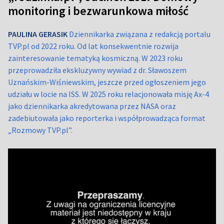
monitoring i bezwarunkowa miłość
PAULINA GERASIK
Dziennikarka związana z redakcją portalu
TVP.pl od 2022 roku. Od lat konsekwentnie rozwija
zainteresowanie tematyką kosmiczną. W 2023 roku
przeprowadziła ekskluzywny wywiad z dr. Sławoszem
Uznańskim-Wiśniewskim, jeszcze przed ogłoszeniem jego
udziału w locie na ISS. W 2025 roku relacjonowała misję Ax-4
jako dziennikarka akredytowana przez NASA oraz
zadebiutowała jako reporterka i współprowadząca format
„Rozmowy TVP.pl”.