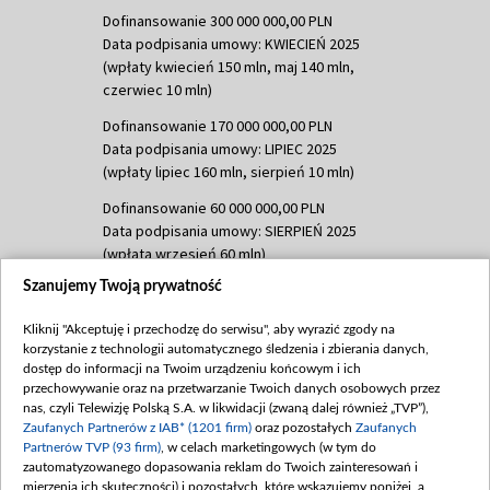
Dofinansowanie 300 000 000,00 PLN
Data podpisania umowy: KWIECIEŃ 2025
(wpłaty kwiecień 150 mln, maj 140 mln,
czerwiec 10 mln)
Dofinansowanie 170 000 000,00 PLN
Data podpisania umowy: LIPIEC 2025
(wpłaty lipiec 160 mln, sierpień 10 mln)
Dofinansowanie 60 000 000,00 PLN
Data podpisania umowy: SIERPIEŃ 2025
(wpłata wrzesień 60 mln)
Szanujemy Twoją prywatność
Dofinansowanie 635 783 051,21 PLN
Data podpisania umowy: WRZESIEŃ 2025
Kliknij "Akceptuję i przechodzę do serwisu", aby wyrazić zgody na
(wpłata wrzesień 100 mln, październik 350
korzystanie z technologii automatycznego śledzenia i zbierania danych,
mln, listopad 265 mln)
dostęp do informacji na Twoim urządzeniu końcowym i ich
przechowywanie oraz na przetwarzanie Twoich danych osobowych przez
Dofinansowanie 48 862 000,00 PLN
nas, czyli Telewizję Polską S.A. w likwidacji (zwaną dalej również „TVP”),
Data podpisania umowy: GRUDZIEŃ 2025
Zaufanych Partnerów z IAB* (1201 firm)
oraz pozostałych
Zaufanych
(wpłata grudzień 60,548 mln)
Partnerów TVP (93 firm)
, w celach marketingowych (w tym do
zautomatyzowanego dopasowania reklam do Twoich zainteresowań i
Dofinansowanie 900 000 000,00 PLN
mierzenia ich skuteczności) i pozostałych, które wskazujemy poniżej, a