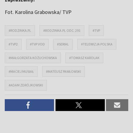
Fot. Karolina Grabowska/ TVP
#RODZINKA.PL
#RODZINKA.PL ODC. 291
#TVP
#TVP2
#TVP VOD
#SERIAL
#TELEWIZJA POLSKA
#MAŁGORZATA KOŻUCHOWSKA
#TOMASZ KAROLAK
#MACIEJ MUSIAŁ
#MATEUSZ PAWŁOWSKI
#ADAM ZDRÓJKOWSKI