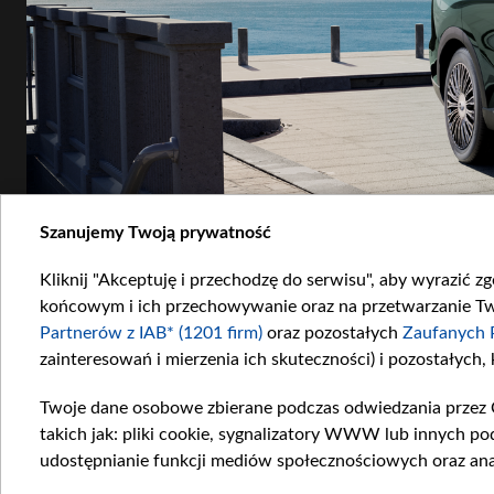
Szanujemy Twoją prywatność
Kliknij "Akceptuję i przechodzę do serwisu", aby wyrazić z
końcowym i ich przechowywanie oraz na przetwarzanie Twoi
Partnerów z IAB* (1201 firm)
oraz pozostałych
Zaufanych 
zainteresowań i mierzenia ich skuteczności) i pozostałych,
Twoje dane osobowe zbierane podczas odwiedzania przez 
takich jak: pliki cookie, sygnalizatory WWW lub innych po
udostępnianie funkcji mediów społecznościowych oraz ana
003.png