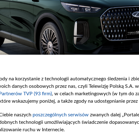
gody na korzystanie z technologii automatycznego śledzenia i zb
ch danych osobowych przez nas, czyli Telewizję Polską S.A. w 
Partnerów TVP (93 firm)
, w celach marketingowych (w tym do 
 które wskazujemy poniżej, a także zgody na udostępnianie przez
Ciebie naszych
poszczególnych serwisów
zwanych dalej „Portal
dobnych technologii umożliwiających świadczenie dopasowanych i
lizowanie ruchu w Internecie.