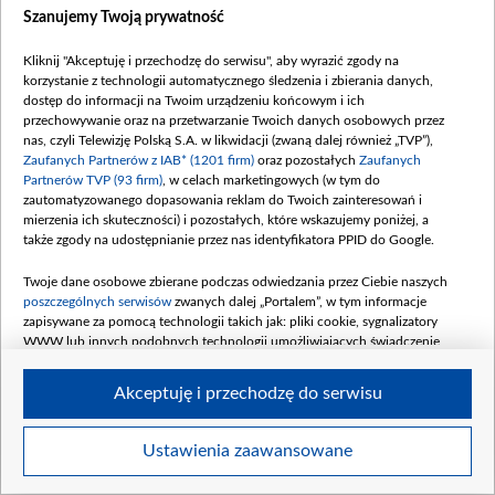
Szanujemy Twoją prywatność
Kliknij "Akceptuję i przechodzę do serwisu", aby wyrazić zgody na
korzystanie z technologii automatycznego śledzenia i zbierania danych,
dostęp do informacji na Twoim urządzeniu końcowym i ich
przechowywanie oraz na przetwarzanie Twoich danych osobowych przez
nas, czyli Telewizję Polską S.A. w likwidacji (zwaną dalej również „TVP”),
alfa_romeo_tonale_sport_speciale_ibrida_plug-in_q439.jpeg
Zaufanych Partnerów z IAB* (1201 firm)
oraz pozostałych
Zaufanych
Partnerów TVP (93 firm)
, w celach marketingowych (w tym do
zautomatyzowanego dopasowania reklam do Twoich zainteresowań i
mierzenia ich skuteczności) i pozostałych, które wskazujemy poniżej, a
także zgody na udostępnianie przez nas identyfikatora PPID do Google.
Twoje dane osobowe zbierane podczas odwiedzania przez Ciebie naszych
poszczególnych serwisów
zwanych dalej „Portalem”, w tym informacje
zapisywane za pomocą technologii takich jak: pliki cookie, sygnalizatory
WWW lub innych podobnych technologii umożliwiających świadczenie
dopasowanych i bezpiecznych usług, personalizację treści oraz reklam,
udostępnianie funkcji mediów społecznościowych oraz analizowanie ruchu
Akceptuję i przechodzę do serwisu
w Internecie.
Twoje dane osobowe zbierane podczas odwiedzania przez Ciebie
Ustawienia zaawansowane
Item
poszczególnych serwisów
na Portalu, takie jak adresy IP, identyfikatory
Szczegóły
Twoich urządzeń końcowych i identyfikatory plików cookie, informacje o
1