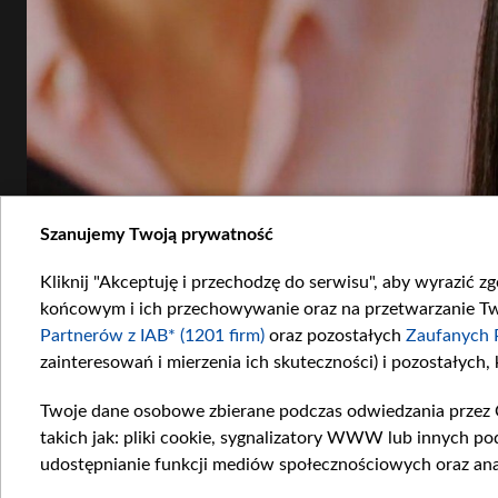
Szanujemy Twoją prywatność
Kliknij "Akceptuję i przechodzę do serwisu", aby wyrazić z
końcowym i ich przechowywanie oraz na przetwarzanie Twoi
Partnerów z IAB* (1201 firm)
oraz pozostałych
Zaufanych 
zainteresowań i mierzenia ich skuteczności) i pozostałych,
Twoje dane osobowe zbierane podczas odwiedzania przez 
takich jak: pliki cookie, sygnalizatory WWW lub innych po
udostępnianie funkcji mediów społecznościowych oraz ana
Zbrodnia Bahar zostaje odkryta przez jej męża. Fot. Materiały prasowe