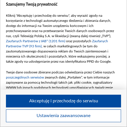
Szanujemy Twoją prywatność
Kliknij "Akceptuję i przechodzę do serwisu", aby wyrazić zgody na
korzystanie z technologii automatycznego śledzenia i zbierania danych,
dostęp do informacji na Twoim urządzeniu końcowym i ich
W nowym, 733. odcinku „Akacjowej 38” mieszkańcy dzielnicy ponownie
przechowywanie oraz na przetwarzanie Twoich danych osobowych przez
przeżywają chwile pełne emocji. Fot. materiały prasowe
nas, czyli Telewizję Polską S.A. w likwidacji (zwaną dalej również „TVP”),
Zaufanych Partnerów z IAB* (1201 firm)
oraz pozostałych
Zaufanych
Partnerów TVP (93 firm)
, w celach marketingowych (w tym do
zautomatyzowanego dopasowania reklam do Twoich zainteresowań i
mierzenia ich skuteczności) i pozostałych, które wskazujemy poniżej, a
także zgody na udostępnianie przez nas identyfikatora PPID do Google.
Twoje dane osobowe zbierane podczas odwiedzania przez Ciebie naszych
poszczególnych serwisów
zwanych dalej „Portalem”, w tym informacje
zapisywane za pomocą technologii takich jak: pliki cookie, sygnalizatory
WWW lub innych podobnych technologii umożliwiających świadczenie
dopasowanych i bezpiecznych usług, personalizację treści oraz reklam,
udostępnianie funkcji mediów społecznościowych oraz analizowanie ruchu
Akceptuję i przechodzę do serwisu
w Internecie.
Twoje dane osobowe zbierane podczas odwiedzania przez Ciebie
Ustawienia zaawansowane
Item
poszczególnych serwisów
na Portalu, takie jak adresy IP, identyfikatory
Szczegóły
Twoich urządzeń końcowych i identyfikatory plików cookie, informacje o
1