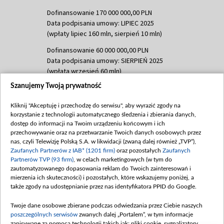
Dofinansowanie 170 000 000,00 PLN
Data podpisania umowy: LIPIEC 2025
(wpłaty lipiec 160 mln, sierpień 10 mln)
Dofinansowanie 60 000 000,00 PLN
Data podpisania umowy: SIERPIEŃ 2025
(wpłata wrzesień 60 mln)
Szanujemy Twoją prywatność
Dofinansowanie 635 783 051,21 PLN
Data podpisania umowy: WRZESIEŃ 2025
Kliknij "Akceptuję i przechodzę do serwisu", aby wyrazić zgody na
(wpłata wrzesień 100 mln, październik 350
korzystanie z technologii automatycznego śledzenia i zbierania danych,
mln, listopad 265 mln)
dostęp do informacji na Twoim urządzeniu końcowym i ich
przechowywanie oraz na przetwarzanie Twoich danych osobowych przez
Dofinansowanie 48 862 000,00 PLN
nas, czyli Telewizję Polską S.A. w likwidacji (zwaną dalej również „TVP”),
Data podpisania umowy: GRUDZIEŃ 2025
Zaufanych Partnerów z IAB* (1201 firm)
oraz pozostałych
Zaufanych
(wpłata grudzień 60,548 mln)
Partnerów TVP (93 firm)
, w celach marketingowych (w tym do
zautomatyzowanego dopasowania reklam do Twoich zainteresowań i
Dofinansowanie 900 000 000,00 PLN
mierzenia ich skuteczności) i pozostałych, które wskazujemy poniżej, a
Data podpisania umowy: LUTY 2026 (wpłata
także zgody na udostępnianie przez nas identyfikatora PPID do Google.
26 lutego 80 mln, 4 marca 370 mln,
8
kwiecień 180 mln, 7 maja 180 mln, 8
Twoje dane osobowe zbierane podczas odwiedzania przez Ciebie naszych
czerwca 90 mln)
poszczególnych serwisów
zwanych dalej „Portalem”, w tym informacje
zapisywane za pomocą technologii takich jak: pliki cookie, sygnalizatory