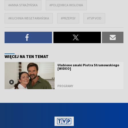
#ANNA STRAŻYŃSKA
#POLĘDWICA WOŁOWA
#KUCHNIA WEGETARIAŃSKA
#PRZEPISY
#TVP VOD
WIĘCEJ NA TEN TEMAT
Ulubione smaki Piotra Stramowskiego
[WIDEO]
PROGRAMY