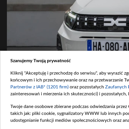
Szanujemy Twoją prywatność
Kliknij "Akceptuję i przechodzę do serwisu", aby wyrazić z
końcowym i ich przechowywanie oraz na przetwarzanie Twoi
Partnerów z IAB* (1201 firm)
oraz pozostałych
Zaufanych 
zainteresowań i mierzenia ich skuteczności) i pozostałych,
Twoje dane osobowe zbierane podczas odwiedzania przez 
takich jak: pliki cookie, sygnalizatory WWW lub innych po
udostępnianie funkcji mediów społecznościowych oraz ana
dacia sandero (16).jpg