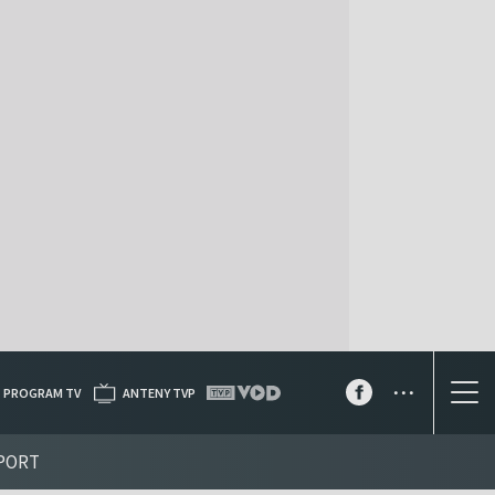
...
PROGRAM TV
ANTENY TVP
PORT