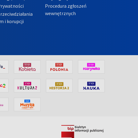
Prywatności
Procedura zgłoszeń
wewnętrznych
przeciwdziałania
m i korupcji