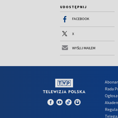
UDOSTĘPNIJ
FACEBOOK
X
WYŚLIJ MAILEM
Abona
Rada 
Ogłosz
Akadem
Regula
Telega