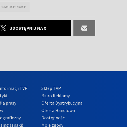
E O SAMOCHODACH
UDOSTĘPNIJ NA X
nformacji TVP
Sklep TVP
tyki
Biuro Reklamy
la prasy
Oferta Dystrybucyjna
ów
Oferta Handlowa
tograficzny
Dostępność
sing (znaki)
Moje zgody