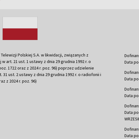
ewizji Polskiej S.A. w likwidacji, związanych z
Dofinan
j w art. 21 ust. 1 ustawy z dnia 29 grudnia 1992 r. o
Data po
r. poz. 1722 oraz z 2024 r. poz. 96) poprzez udzielenie
Dofinan
 31 ust. 2 ustawy z dnia 29 grudnia 1992 r. o radiofonii i
Data po
raz z 2024 r. poz. 96)
Dofinan
Data po
Dofinan
Data po
WRZESIE
Dofinan
Data po