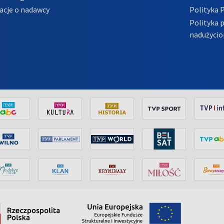
acje o nadawcy
Polityka 
Polityka 
nadużycio