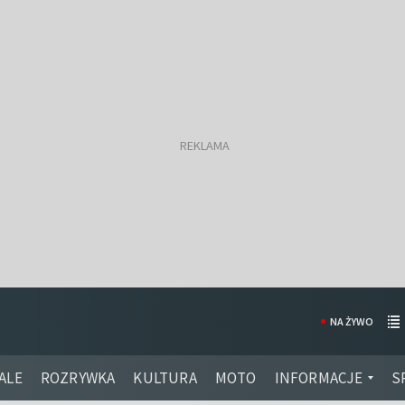
NA ŻYWO
ALE
ROZRYWKA
KULTURA
MOTO
INFORMACJE
S