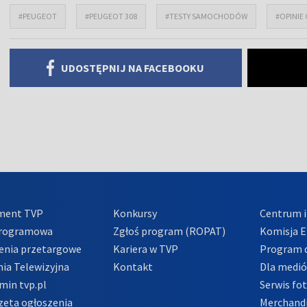
#PEUGEOT
#PEUGEOT 308
#TESTY SAMOCHODÓW
#OPINI
UDOSTĘPNIJ NA FACEBOOKU
ment TVP
Konkursy
Centrum i
Programowa
Zgłoś program (ROPAT)
Komisja E
enia przetargowe
Kariera w TVP
Program d
ia Telewizyjna
Kontakt
Dla medi
min tvp.pl
Serwis fo
zeta ogłoszenia
Merchandi