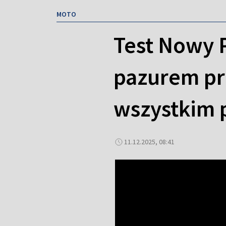
MOTO
Test Nowy P
pazurem pr
wszystkim 
11.12.2025, 08:41