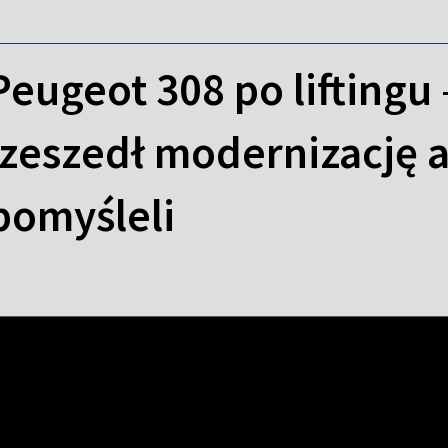
eugeot 308 po liftingu
zeszedł modernizację al
pomyśleli