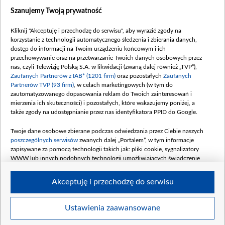
Szanujemy Twoją prywatność
Dofinansowanie 635 783 051,21 PLN
Data podpisania umowy: WRZESIEŃ 2025
Kliknij "Akceptuję i przechodzę do serwisu", aby wyrazić zgody na
(wpłata wrzesień 100 mln, październik 350
korzystanie z technologii automatycznego śledzenia i zbierania danych,
mln, listopad 265 mln)
dostęp do informacji na Twoim urządzeniu końcowym i ich
przechowywanie oraz na przetwarzanie Twoich danych osobowych przez
Dofinansowanie 48 862 000,00 PLN
nas, czyli Telewizję Polską S.A. w likwidacji (zwaną dalej również „TVP”),
Data podpisania umowy: GRUDZIEŃ 2025
Zaufanych Partnerów z IAB* (1201 firm)
oraz pozostałych
Zaufanych
(wpłata grudzień 60,548 mln)
Partnerów TVP (93 firm)
, w celach marketingowych (w tym do
zautomatyzowanego dopasowania reklam do Twoich zainteresowań i
Dofinansowanie 900 000 000,00 PLN
mierzenia ich skuteczności) i pozostałych, które wskazujemy poniżej, a
Data podpisania umowy: LUTY 2026 (wpłata
także zgody na udostępnianie przez nas identyfikatora PPID do Google.
26 lutego 80 mln, 4 marca 370 mln,
8
kwiecień 180 mln, 7 maja 180 mln, 8
Twoje dane osobowe zbierane podczas odwiedzania przez Ciebie naszych
czerwca 90 mln)
poszczególnych serwisów
zwanych dalej „Portalem”, w tym informacje
zapisywane za pomocą technologii takich jak: pliki cookie, sygnalizatory
Dofinansowanie 250 000 000,00 PLN
WWW lub innych podobnych technologii umożliwiających świadczenie
Data podpisania umowy LIPIEC 2026 (wpłata
dopasowanych i bezpiecznych usług, personalizację treści oraz reklam,
udostępnianie funkcji mediów społecznościowych oraz analizowanie ruchu
4 sierpnia 250 mln
Akceptuję i przechodzę do serwisu
w Internecie.
Twoje dane osobowe zbierane podczas odwiedzania przez Ciebie
Ustawienia zaawansowane
poszczególnych serwisów
na Portalu, takie jak adresy IP, identyfikatory
© 2026 Telewizja Polska S. A. w likwidacji
Twoich urządzeń końcowych i identyfikatory plików cookie, informacje o