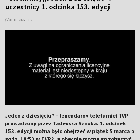
uczestnicy 1. odcinka 153. edycji
06.03.2026, 18:20
Jeden z dziesięciu” – legendarny teleturniej TVP
prowadzony przez Tadeusza Sznuka. 1. odcinek
153. edycji można było obejrzeć w piątek 5 marca o
godz. 18:50 w TVP2, a obecnie można go zobaczyć