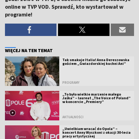
online w TVP VOD. Sprawdź, kto wystartował w
programie!
WIĘCEJ NA TEN TEMAT
Tak smakuje Italia! Anna Dereszowska
gościem „Gwiazdorskiej kuchni Ani”
PROGRAMY
„To było wielkie marzenie małego
Jaśka” – laureat „The Voice of Poland”
w koncercie „Premiery”
AKTUALNOŚCI
„Uwielbiam wracać do Opola” –
koncert Anny Wyszkoni z okazji 30-lecia
pracy artystycznej