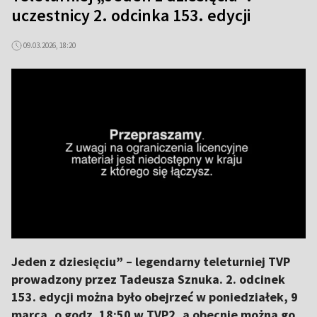
uczestnicy 2. odcinka 153. edycji
09.03.2026, 18:20
Jeden z dziesięciu” – legendarny teleturniej TVP
prowadzony przez Tadeusza Sznuka. 2. odcinek
153. edycji można było obejrzeć w poniedziałek, 9
marca, o godz. 18:50 w TVP2, a obecnie można go