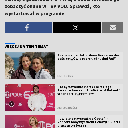
zobaczyć online w TVP VOD. Sprawdź, kto
wystartował w programie!
WIĘCEJ NA TEN TEMAT
Tak smakuje Italia! Anna Dereszowska
gościem „Gwiazdorskiej kuchni Ani”
PROGRAMY
„To było wielkie marzenie małego
Jaśka” – laureat „The Voice of Poland”
w koncercie „Premiery”
AKTUALNOŚCI
„Uwielbiam wracać do Opola” –
koncert Anny Wyszkoni z okazji 30-lecia
pracy artystycznej