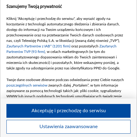
Szanujemy Twoją prywatność
Dofinansowanie 635 783 051,21 PLN
Data podpisania umowy: WRZESIEŃ 2025
Kliknij "Akceptuję i przechodzę do serwisu", aby wyrazić zgody na
(wpłata wrzesień 100 mln, październik 350
korzystanie z technologii automatycznego śledzenia i zbierania danych,
mln, listopad 265 mln)
dostęp do informacji na Twoim urządzeniu końcowym i ich
przechowywanie oraz na przetwarzanie Twoich danych osobowych przez
Dofinansowanie 48 862 000,00 PLN
nas, czyli Telewizję Polską S.A. w likwidacji (zwaną dalej również „TVP”),
Data podpisania umowy: GRUDZIEŃ 2025
Zaufanych Partnerów z IAB* (1201 firm)
oraz pozostałych
Zaufanych
(wpłata grudzień 60,548 mln)
Partnerów TVP (93 firm)
, w celach marketingowych (w tym do
zautomatyzowanego dopasowania reklam do Twoich zainteresowań i
Dofinansowanie 900 000 000,00 PLN
mierzenia ich skuteczności) i pozostałych, które wskazujemy poniżej, a
Data podpisania umowy: LUTY 2026 (wpłata
także zgody na udostępnianie przez nas identyfikatora PPID do Google.
26 lutego 80 mln, 4 marca 370 mln,
8
kwiecień 180 mln, 7 maja 180 mln, 8
Twoje dane osobowe zbierane podczas odwiedzania przez Ciebie naszych
czerwca 90 mln)
poszczególnych serwisów
zwanych dalej „Portalem”, w tym informacje
zapisywane za pomocą technologii takich jak: pliki cookie, sygnalizatory
Dofinansowanie 250 000 000,00 PLN
WWW lub innych podobnych technologii umożliwiających świadczenie
Data podpisania umowy LIPIEC 2026 (wpłata
dopasowanych i bezpiecznych usług, personalizację treści oraz reklam,
udostępnianie funkcji mediów społecznościowych oraz analizowanie ruchu
4 sierpnia 250 mln
Akceptuję i przechodzę do serwisu
w Internecie.
Twoje dane osobowe zbierane podczas odwiedzania przez Ciebie
Ustawienia zaawansowane
poszczególnych serwisów
na Portalu, takie jak adresy IP, identyfikatory
© 2026 Telewizja Polska S. A. w likwidacji
Twoich urządzeń końcowych i identyfikatory plików cookie, informacje o