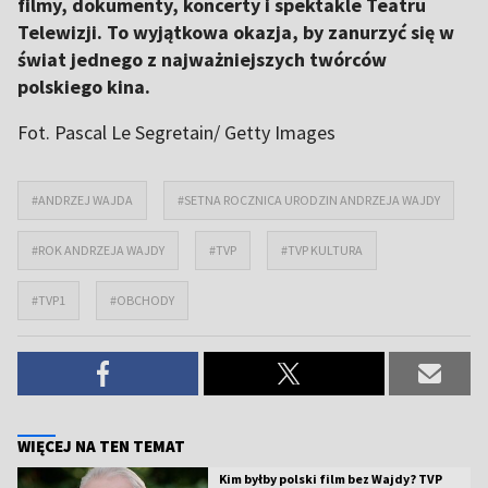
filmy, dokumenty, koncerty i spektakle Teatru
Telewizji. To wyjątkowa okazja, by zanurzyć się w
świat jednego z najważniejszych twórców
polskiego kina.
Fot. Pascal Le Segretain/ Getty Images
#ANDRZEJ WAJDA
#SETNA ROCZNICA URODZIN ANDRZEJA WAJDY
#ROK ANDRZEJA WAJDY
#TVP
#TVP KULTURA
#TVP1
#OBCHODY
WIĘCEJ NA TEN TEMAT
Kim byłby polski film bez Wajdy? TVP