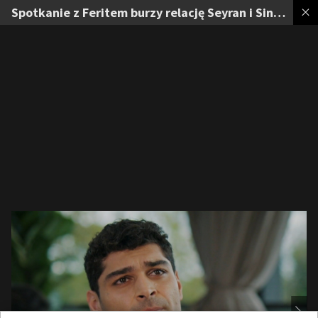
Spotkanie z Feritem burzy relację Seyran i Sinana. Zobacz zdjęcia z 251. odcinka serialu „Złoty chłopak”