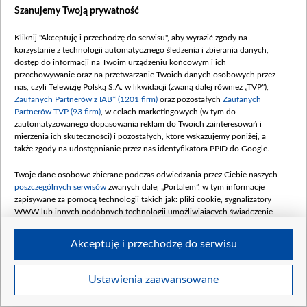
Szanujemy Twoją prywatność
Kliknij "Akceptuję i przechodzę do serwisu", aby wyrazić zgody na
korzystanie z technologii automatycznego śledzenia i zbierania danych,
dostęp do informacji na Twoim urządzeniu końcowym i ich
Sinan coraz trudniej panuje nad emocjami, które wywołuje w nim zachowanie
przechowywanie oraz na przetwarzanie Twoich danych osobowych przez
Seyran i jej podejście do Ferita. Fot. materiały prasowe
nas, czyli Telewizję Polską S.A. w likwidacji (zwaną dalej również „TVP”),
Zaufanych Partnerów z IAB* (1201 firm)
oraz pozostałych
Zaufanych
Partnerów TVP (93 firm)
, w celach marketingowych (w tym do
zautomatyzowanego dopasowania reklam do Twoich zainteresowań i
mierzenia ich skuteczności) i pozostałych, które wskazujemy poniżej, a
także zgody na udostępnianie przez nas identyfikatora PPID do Google.
Twoje dane osobowe zbierane podczas odwiedzania przez Ciebie naszych
poszczególnych serwisów
zwanych dalej „Portalem”, w tym informacje
zapisywane za pomocą technologii takich jak: pliki cookie, sygnalizatory
WWW lub innych podobnych technologii umożliwiających świadczenie
dopasowanych i bezpiecznych usług, personalizację treści oraz reklam,
udostępnianie funkcji mediów społecznościowych oraz analizowanie ruchu
Akceptuję i przechodzę do serwisu
w Internecie.
Twoje dane osobowe zbierane podczas odwiedzania przez Ciebie
Ustawienia zaawansowane
Item
poszczególnych serwisów
na Portalu, takie jak adresy IP, identyfikatory
Szczegóły
Twoich urządzeń końcowych i identyfikatory plików cookie, informacje o
1