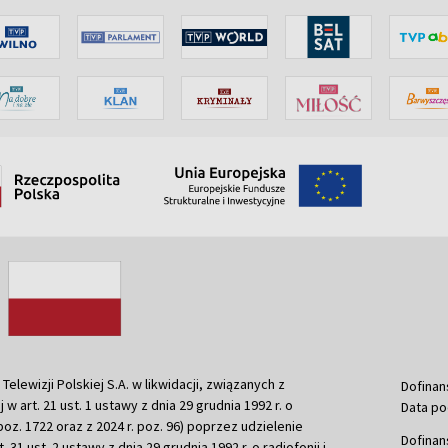
ewizji Polskiej S.A. w likwidacji, związanych z
Dofinan
j w art. 21 ust. 1 ustawy z dnia 29 grudnia 1992 r. o
Data po
r. poz. 1722 oraz z 2024 r. poz. 96) poprzez udzielenie
Dofinan
 31 ust. 2 ustawy z dnia 29 grudnia 1992 r. o radiofonii i