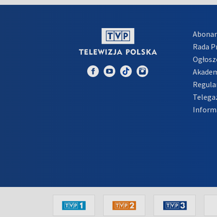
Abona
Rada 
Ogłosz
Akadem
Regula
Telega
Inform