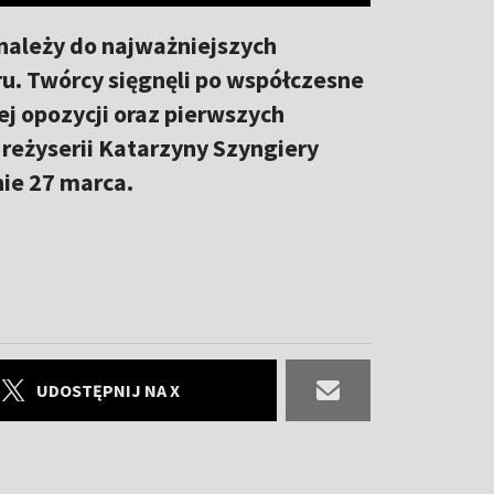
należy do najważniejszych
u. Twórcy sięgnęli po współczesne
ej opozycji oraz pierwszych
eżyserii Katarzyny Szyngiery
ie 27 marca.
UDOSTĘPNIJ NA X