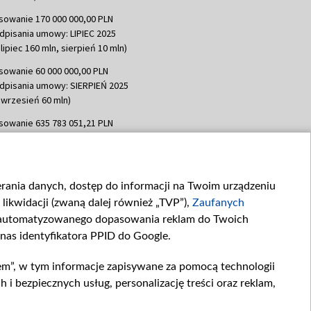
sowanie 170 000 000,00 PLN
dpisania umowy: LIPIEC 2025
lipiec 160 mln, sierpień 10 mln)
sowanie 60 000 000,00 PLN
dpisania umowy: SIERPIEŃ 2025
 wrzesień 60 mln)
sowanie 635 783 051,21 PLN
dpisania umowy: WRZESIEŃ 2025
 wrzesień 100 mln, październik 350
topad 265 mln)
ierania danych, dostęp do informacji na Twoim urządzeniu
sowanie 48 862 000,00 PLN
likwidacji (zwaną dalej również „TVP”),
Zaufanych
dpisania umowy: GRUDZIEŃ 2025
 grudzień 60,548 mln)
zautomatyzowanego dopasowania reklam do Twoich
 nas identyfikatora PPID do Google.
sowanie 900 000 000,00 PLN
dpisania umowy: LUTY 2026 (wpłata
em”, w tym informacje zapisywane za pomocą technologii
go 80 mln, 4 marca 370 mln,
8
 bezpiecznych usług, personalizację treści oraz reklam,
ń 180 mln, 7 maja 180 mln, 8
 90 mln)