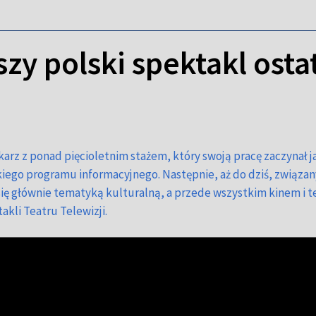
zy polski spektakl ostat
karz z ponad pięcioletnim stażem, który swoją pracę zaczynał ja
go programu informacyjnego. Następnie, aż do dziś, związany j
 się głównie tematyką kulturalną, a przede wszystkim kinem i
kli Teatru Telewizji.