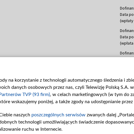
Dofinan
Data po
(wpłaty 
Dofinan
Data po
(wpłata
Dofinan
Data po
(wpłata
mln, lis
gody na korzystanie z technologii automatycznego śledzenia i zb
Dofinan
ch danych osobowych przez nas, czyli Telewizję Polską S.A. w 
Data po
(wpłata
Partnerów TVP (93 firm)
, w celach marketingowych (w tym do 
 które wskazujemy poniżej, a także zgody na udostępnianie przez
Dofinan
Data po
Ciebie naszych
poszczególnych serwisów
zwanych dalej „Portal
26 lute
dobnych technologii umożliwiających świadczenie dopasowanych i
kwiecie
czerwca
lizowanie ruchu w Internecie.