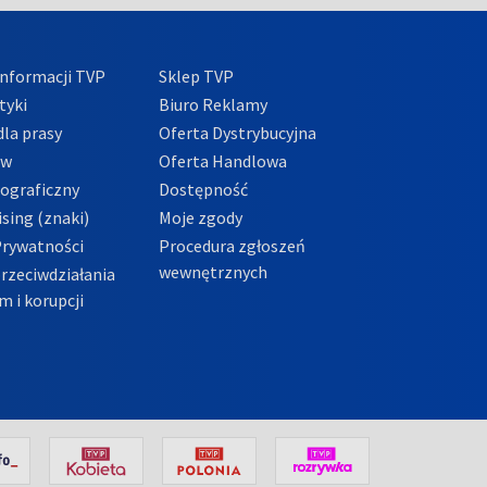
nformacji TVP
Sklep TVP
tyki
Biuro Reklamy
la prasy
Oferta Dystrybucyjna
ów
Oferta Handlowa
tograficzny
Dostępność
sing (znaki)
Moje zgody
Prywatności
Procedura zgłoszeń
wewnętrznych
przeciwdziałania
m i korupcji