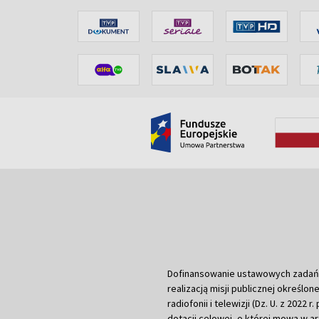
Dofinansowanie ustawowych zadań Tel
realizacją misji publicznej określone
radiofonii i telewizji (Dz. U. z 2022 
dotacji celowej, o której mowa w art.