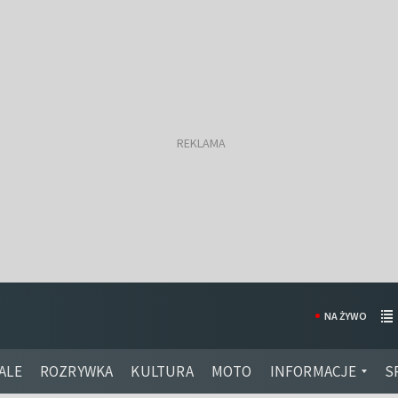
NA ŻYWO
ALE
ROZRYWKA
KULTURA
MOTO
INFORMACJE
S