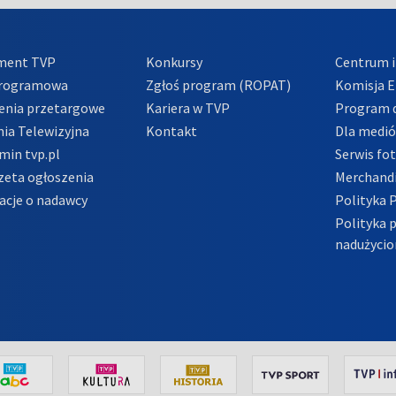
ment TVP
Konkursy
Centrum i
Programowa
Zgłoś program (ROPAT)
Komisja E
enia przetargowe
Kariera w TVP
Program d
ia Telewizyjna
Kontakt
Dla medi
min tvp.pl
Serwis fo
zeta ogłoszenia
Merchandi
acje o nadawcy
Polityka 
Polityka 
nadużycio