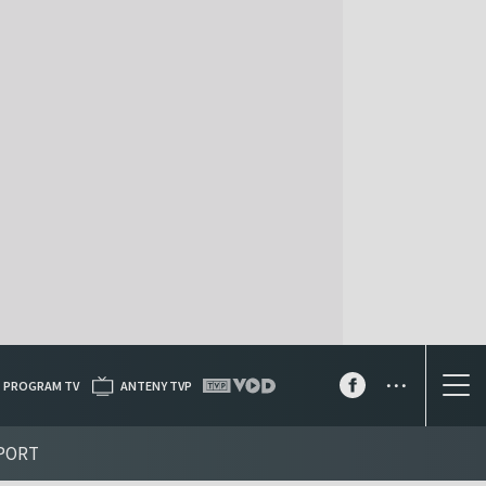
...
PROGRAM TV
ANTENY TVP
PORT