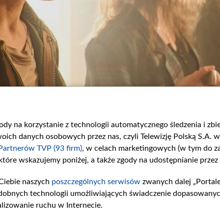
gody na korzystanie z technologii automatycznego śledzenia i zb
ch danych osobowych przez nas, czyli Telewizję Polską S.A. w 
Partnerów TVP (93 firm)
, w celach marketingowych (w tym do 
 które wskazujemy poniżej, a także zgody na udostępnianie przez
Ciebie naszych
poszczególnych serwisów
zwanych dalej „Portal
dobnych technologii umożliwiających świadczenie dopasowanych i
lizowanie ruchu w Internecie.
Olczak