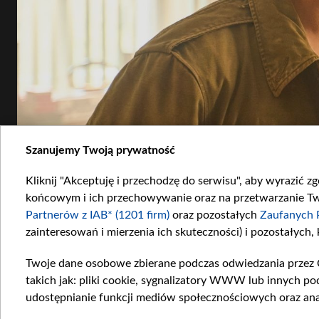
Szanujemy Twoją prywatność
Kliknij "Akceptuję i przechodzę do serwisu", aby wyrazić z
końcowym i ich przechowywanie oraz na przetwarzanie Twoi
Partnerów z IAB* (1201 firm)
oraz pozostałych
Zaufanych 
zainteresowań i mierzenia ich skuteczności) i pozostałych,
Twoje dane osobowe zbierane podczas odwiedzania przez 
takich jak: pliki cookie, sygnalizatory WWW lub innych po
udostępnianie funkcji mediów społecznościowych oraz ana
Artur i jego koledzy nie poradzili sobie w starciu z radzieckim spiskiem. Fot. Dawid 