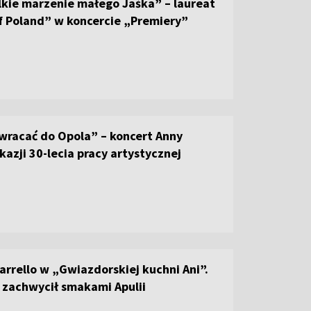
lkie marzenie małego Jaśka” – laureat
f Poland” w koncercie „Premiery”
wracać do Opola” – koncert Anny
kazji 30-lecia pracy artystycznej
arrello w „Gwiazdorskiej kuchni Ani”.
 zachwycił smakami Apulii