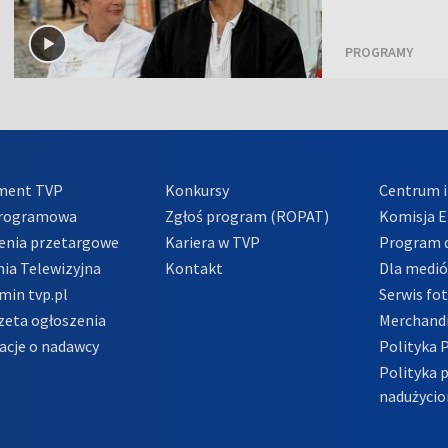
PROGRAMY
ment TVP
Konkursy
Centrum i
Programowa
Zgłoś program (ROPAT)
Komisja E
enia przetargowe
Kariera w TVP
Program d
ia Telewizyjna
Kontakt
Dla medi
min tvp.pl
Serwis fo
zeta ogłoszenia
Merchandi
acje o nadawcy
Polityka 
Polityka 
nadużycio