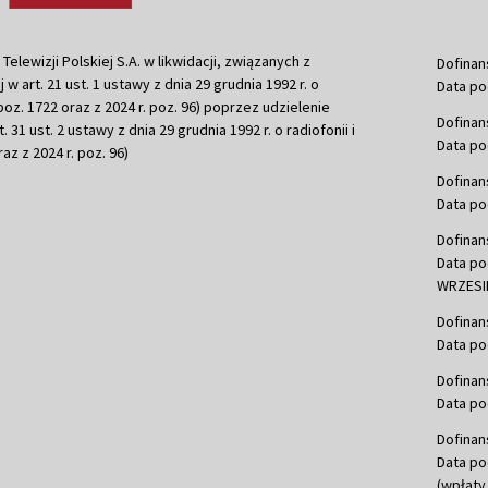
ewizji Polskiej S.A. w likwidacji, związanych z
Dofinan
j w art. 21 ust. 1 ustawy z dnia 29 grudnia 1992 r. o
Data po
r. poz. 1722 oraz z 2024 r. poz. 96) poprzez udzielenie
Dofinan
 31 ust. 2 ustawy z dnia 29 grudnia 1992 r. o radiofonii i
Data po
raz z 2024 r. poz. 96)
Dofinan
Data po
Dofinan
Data po
WRZESIE
Dofinan
Data po
Dofinan
Data po
Dofinan
Data po
(wpłaty