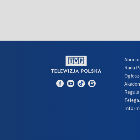
Abona
Rada 
Ogłosz
Akadem
Regula
Telega
Inform