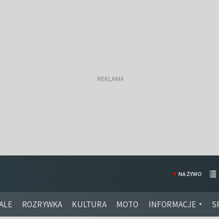
NA ŻYWO
ALE
ROZRYWKA
KULTURA
MOTO
INFORMACJE
S