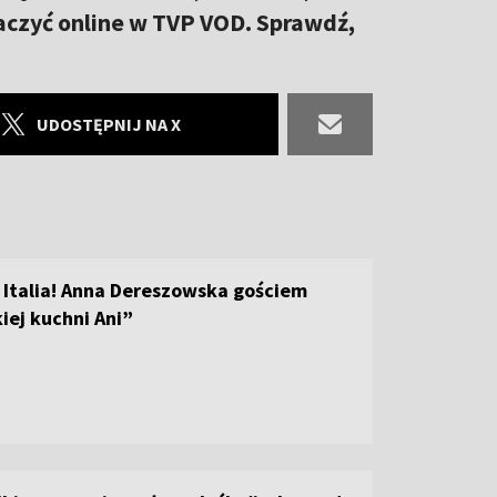
aczyć online w TVP VOD. Sprawdź,
UDOSTĘPNIJ NA X
 Italia! Anna Dereszowska gościem
ej kuchni Ani”