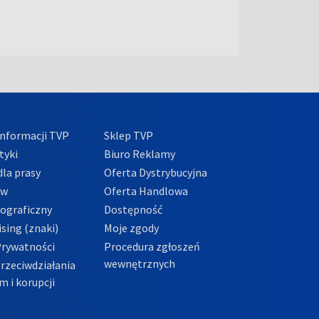
nformacji TVP
Sklep TVP
tyki
Biuro Reklamy
la prasy
Oferta Dystrybucyjna
ów
Oferta Handlowa
tograficzny
Dostępność
sing (znaki)
Moje zgody
Prywatności
Procedura zgłoszeń
wewnętrznych
przeciwdziałania
m i korupcji