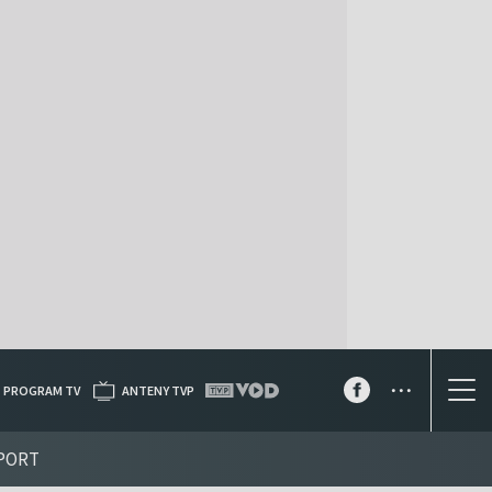
...
PROGRAM TV
ANTENY TVP
PORT