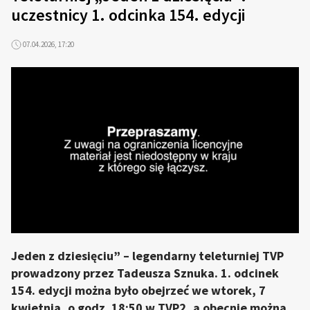
uczestnicy 1. odcinka 154. edycji
07.04.2026, 17:20
Jeden z dziesięciu” – legendarny teleturniej TVP
prowadzony przez Tadeusza Sznuka. 1. odcinek
154. edycji można było obejrzeć we wtorek, 7
kwietnia, o godz. 18:50 w TVP2, a obecnie można