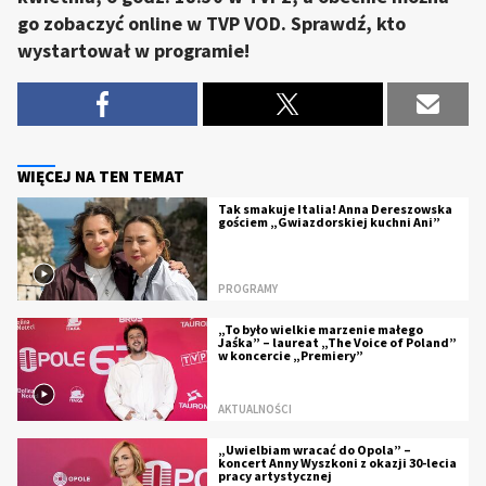
go zobaczyć online w TVP VOD. Sprawdź, kto
wystartował w programie!
WIĘCEJ NA TEN TEMAT
Tak smakuje Italia! Anna Dereszowska
gościem „Gwiazdorskiej kuchni Ani”
PROGRAMY
„To było wielkie marzenie małego
Jaśka” – laureat „The Voice of Poland”
w koncercie „Premiery”
AKTUALNOŚCI
„Uwielbiam wracać do Opola” –
koncert Anny Wyszkoni z okazji 30-lecia
pracy artystycznej