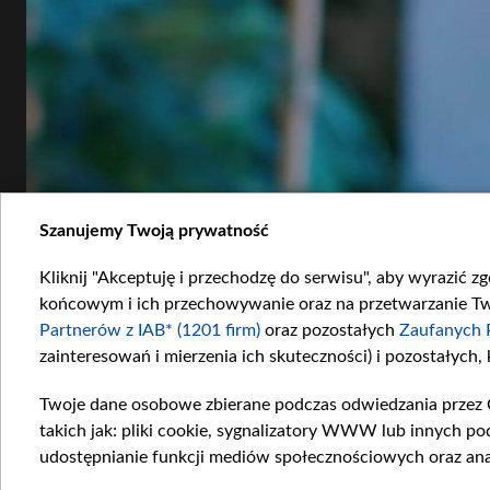
Szanujemy Twoją prywatność
Kliknij "Akceptuję i przechodzę do serwisu", aby wyrazić z
końcowym i ich przechowywanie oraz na przetwarzanie Twoi
Partnerów z IAB* (1201 firm)
oraz pozostałych
Zaufanych 
zainteresowań i mierzenia ich skuteczności) i pozostałych,
Twoje dane osobowe zbierane podczas odwiedzania przez 
takich jak: pliki cookie, sygnalizatory WWW lub innych po
udostępnianie funkcji mediów społecznościowych oraz ana
Hancer pojawia się na promocji kolekcji dywanów. Fot. Materiały prasowe