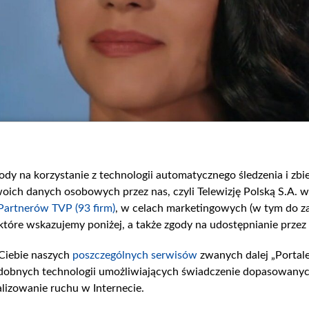
gody na korzystanie z technologii automatycznego śledzenia i zb
ch danych osobowych przez nas, czyli Telewizję Polską S.A. w 
Partnerów TVP (93 firm)
, w celach marketingowych (w tym do 
 które wskazujemy poniżej, a także zgody na udostępnianie przez
Ciebie naszych
poszczególnych serwisów
zwanych dalej „Portal
dobnych technologii umożliwiających świadczenie dopasowanych i
lizowanie ruchu w Internecie.