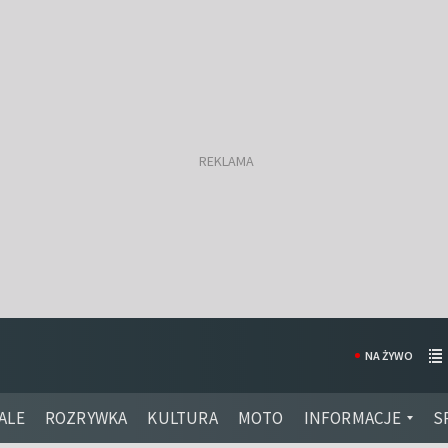
NA ŻYWO
ALE
ROZRYWKA
KULTURA
MOTO
INFORMACJE
S