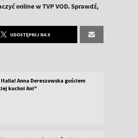
aczyć online w TVP VOD. Sprawdź,
UDOSTĘPNIJ NA X
 Italia! Anna Dereszowska gościem
ej kuchni Ani”