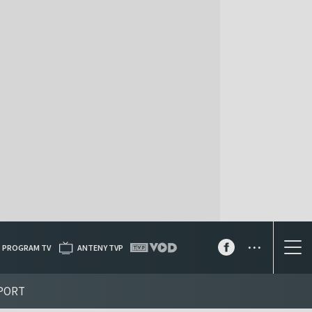
...
PROGRAM TV
ANTENY TVP
PORT