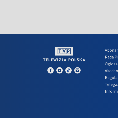
Abona
Rada 
Ogłosz
Akadem
Regula
Telega
Inform