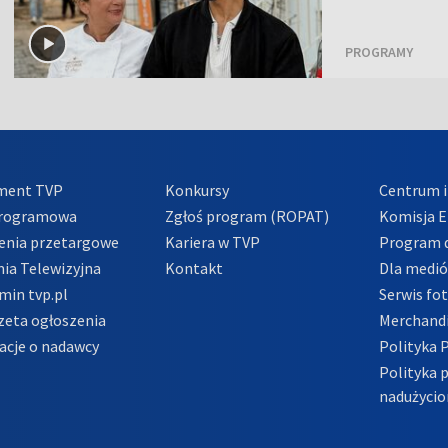
PROGRAMY
ment TVP
Konkursy
Centrum i
Programowa
Zgłoś program (ROPAT)
Komisja E
enia przetargowe
Kariera w TVP
Program d
ia Telewizyjna
Kontakt
Dla medi
min tvp.pl
Serwis fo
zeta ogłoszenia
Merchandi
acje o nadawcy
Polityka 
Polityka 
nadużycio