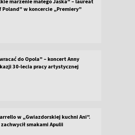
lkie marzenie małego Jaśka” – laureat
f Poland” w koncercie „Premiery”
wracać do Opola” – koncert Anny
kazji 30-lecia pracy artystycznej
arrello w „Gwiazdorskiej kuchni Ani”.
 zachwycił smakami Apulii