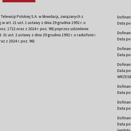
ewizji Polskiej S.A. w likwidacji, związanych z
Dofinan
j w art. 21 ust. 1 ustawy z dnia 29 grudnia 1992 r. o
Data po
r. poz. 1722 oraz z 2024 r. poz. 96) poprzez udzielenie
Dofinan
 31 ust. 2 ustawy z dnia 29 grudnia 1992 r. o radiofonii i
Data po
raz z 2024 r. poz. 96)
Dofinan
Data po
Dofinan
Data po
WRZESIE
Dofinan
Data po
Dofinan
Data po
Dofinan
Data po
(wpłaty