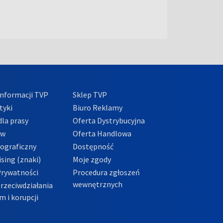
nformacji TVP
Sklep TVP
tyki
Biuro Reklamy
la prasy
Oferta Dystrybucyjna
ów
Oferta Handlowa
tograficzny
Dostępność
sing (znaki)
Moje zgody
Prywatności
Procedura zgłoszeń
wewnętrznych
przeciwdziałania
m i korupcji