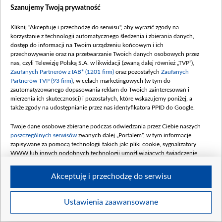
Szanujemy Twoją prywatność
Kliknij "Akceptuję i przechodzę do serwisu", aby wyrazić zgody na
korzystanie z technologii automatycznego śledzenia i zbierania danych,
dostęp do informacji na Twoim urządzeniu końcowym i ich
przechowywanie oraz na przetwarzanie Twoich danych osobowych przez
nas, czyli Telewizję Polską S.A. w likwidacji (zwaną dalej również „TVP”),
Zaufanych Partnerów z IAB* (1201 firm)
oraz pozostałych
Zaufanych
Partnerów TVP (93 firm)
, w celach marketingowych (w tym do
zautomatyzowanego dopasowania reklam do Twoich zainteresowań i
260411_Juke_Teaser_Images_2_1x1.jpg
mierzenia ich skuteczności) i pozostałych, które wskazujemy poniżej, a
także zgody na udostępnianie przez nas identyfikatora PPID do Google.
Twoje dane osobowe zbierane podczas odwiedzania przez Ciebie naszych
poszczególnych serwisów
zwanych dalej „Portalem”, w tym informacje
zapisywane za pomocą technologii takich jak: pliki cookie, sygnalizatory
WWW lub innych podobnych technologii umożliwiających świadczenie
dopasowanych i bezpiecznych usług, personalizację treści oraz reklam,
udostępnianie funkcji mediów społecznościowych oraz analizowanie ruchu
Akceptuję i przechodzę do serwisu
w Internecie.
Twoje dane osobowe zbierane podczas odwiedzania przez Ciebie
Ustawienia zaawansowane
Item
poszczególnych serwisów
na Portalu, takie jak adresy IP, identyfikatory
Szczegóły
Twoich urządzeń końcowych i identyfikatory plików cookie, informacje o
1