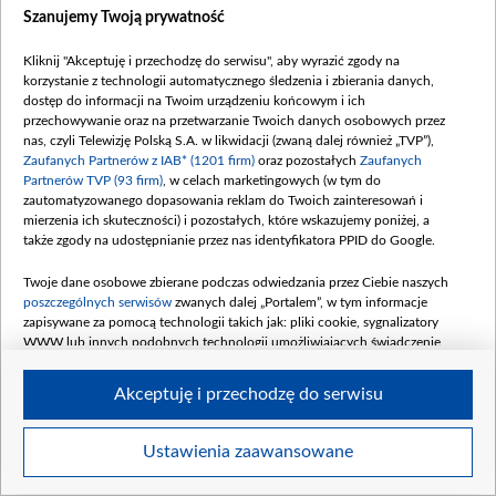
Szanujemy Twoją prywatność
Kliknij "Akceptuję i przechodzę do serwisu", aby wyrazić zgody na
korzystanie z technologii automatycznego śledzenia i zbierania danych,
dostęp do informacji na Twoim urządzeniu końcowym i ich
Nusret podejrzewa, że Yonca go okłamuje. Fot. Materiały prasowe
przechowywanie oraz na przetwarzanie Twoich danych osobowych przez
nas, czyli Telewizję Polską S.A. w likwidacji (zwaną dalej również „TVP”),
Zaufanych Partnerów z IAB* (1201 firm)
oraz pozostałych
Zaufanych
Partnerów TVP (93 firm)
, w celach marketingowych (w tym do
zautomatyzowanego dopasowania reklam do Twoich zainteresowań i
mierzenia ich skuteczności) i pozostałych, które wskazujemy poniżej, a
także zgody na udostępnianie przez nas identyfikatora PPID do Google.
Twoje dane osobowe zbierane podczas odwiedzania przez Ciebie naszych
poszczególnych serwisów
zwanych dalej „Portalem”, w tym informacje
zapisywane za pomocą technologii takich jak: pliki cookie, sygnalizatory
WWW lub innych podobnych technologii umożliwiających świadczenie
dopasowanych i bezpiecznych usług, personalizację treści oraz reklam,
udostępnianie funkcji mediów społecznościowych oraz analizowanie ruchu
Akceptuję i przechodzę do serwisu
w Internecie.
Twoje dane osobowe zbierane podczas odwiedzania przez Ciebie
Ustawienia zaawansowane
Item
poszczególnych serwisów
na Portalu, takie jak adresy IP, identyfikatory
Szczegóły
Twoich urządzeń końcowych i identyfikatory plików cookie, informacje o
1