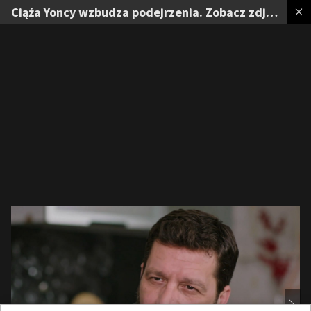
Ciąża Yoncy wzbudza podejrzenia. Zobacz zdjęcia z 73. odcinka „Panny młodej”