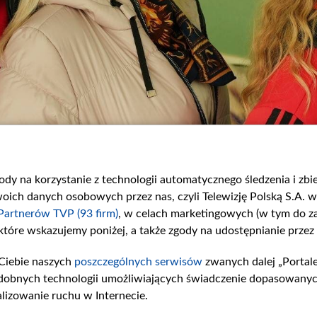
gody na korzystanie z technologii automatycznego śledzenia i zb
ch danych osobowych przez nas, czyli Telewizję Polską S.A. w 
Partnerów TVP (93 firm)
, w celach marketingowych (w tym do 
 które wskazujemy poniżej, a także zgody na udostępnianie przez
Ciebie naszych
poszczególnych serwisów
zwanych dalej „Portal
dobnych technologii umożliwiających świadczenie dopasowanych i
lizowanie ruchu w Internecie.
in. Fot. Weronika Marczyk-Kiełbasa/ TVP