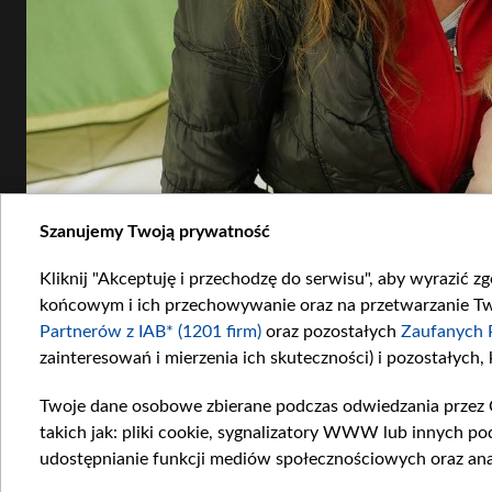
Szanujemy Twoją prywatność
Kliknij "Akceptuję i przechodzę do serwisu", aby wyrazić z
końcowym i ich przechowywanie oraz na przetwarzanie Twoi
Partnerów z IAB* (1201 firm)
oraz pozostałych
Zaufanych 
zainteresowań i mierzenia ich skuteczności) i pozostałych,
Twoje dane osobowe zbierane podczas odwiedzania przez 
takich jak: pliki cookie, sygnalizatory WWW lub innych po
udostępnianie funkcji mediów społecznościowych oraz ana
Teresa, Anna i Ewa zamieszkały razem w namiocie podczas wyjazdu poza Konstanc