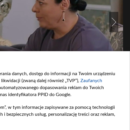
ierania danych, dostęp do informacji na Twoim urządzeniu
likwidacji (zwaną dalej również „TVP”),
Zaufanych
zautomatyzowanego dopasowania reklam do Twoich
 nas identyfikatora PPID do Google.
em”, w tym informacje zapisywane za pomocą technologii
 bezpiecznych usług, personalizację treści oraz reklam,
ania kobieta wyrzuca dziewczynie, że ta manipuluje