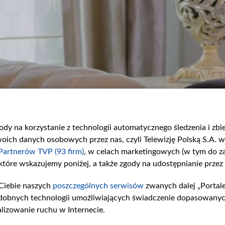
gody na korzystanie z technologii automatycznego śledzenia i zb
ch danych osobowych przez nas, czyli Telewizję Polską S.A. w 
Partnerów TVP (93 firm)
, w celach marketingowych (w tym do 
 które wskazujemy poniżej, a także zgody na udostępnianie przez
Ciebie naszych
poszczególnych serwisów
zwanych dalej „Portal
dobnych technologii umożliwiających świadczenie dopasowanych i
lizowanie ruchu w Internecie.
y zaprasza synową do salonu, by skonfrontować się z nią w cztery oczy. Podczas spotk