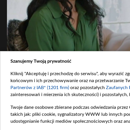
Szanujemy Twoją prywatność
Kliknij "Akceptuję i przechodzę do serwisu", aby wyrazić z
końcowym i ich przechowywanie oraz na przetwarzanie Twoi
Partnerów z IAB* (1201 firm)
oraz pozostałych
Zaufanych 
zainteresowań i mierzenia ich skuteczności) i pozostałych,
Twoje dane osobowe zbierane podczas odwiedzania przez 
takich jak: pliki cookie, sygnalizatory WWW lub innych po
udostępnianie funkcji mediów społecznościowych oraz ana
Rozwścieczona Mukadder planuje zemstę na Hancer. Pod pretekstem wspólnej herbat
Cihanem. Fot. Materiały prasowe