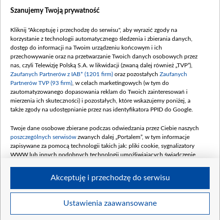
Szanujemy Twoją prywatność
Dofinansowanie 635 783 051,21 PLN
Data podpisania umowy: WRZESIEŃ 2025
Kliknij "Akceptuję i przechodzę do serwisu", aby wyrazić zgody na
(wpłata wrzesień 100 mln, październik 350
korzystanie z technologii automatycznego śledzenia i zbierania danych,
mln, listopad 265 mln)
dostęp do informacji na Twoim urządzeniu końcowym i ich
przechowywanie oraz na przetwarzanie Twoich danych osobowych przez
Dofinansowanie 48 862 000,00 PLN
nas, czyli Telewizję Polską S.A. w likwidacji (zwaną dalej również „TVP”),
Data podpisania umowy: GRUDZIEŃ 2025
Zaufanych Partnerów z IAB* (1201 firm)
oraz pozostałych
Zaufanych
(wpłata grudzień 60,548 mln)
Partnerów TVP (93 firm)
, w celach marketingowych (w tym do
zautomatyzowanego dopasowania reklam do Twoich zainteresowań i
Dofinansowanie 900 000 000,00 PLN
mierzenia ich skuteczności) i pozostałych, które wskazujemy poniżej, a
Data podpisania umowy: LUTY 2026 (wpłata
także zgody na udostępnianie przez nas identyfikatora PPID do Google.
26 lutego 80 mln, 4 marca 370 mln,
8
kwiecień 180 mln, 7 maja 180 mln, 8
Twoje dane osobowe zbierane podczas odwiedzania przez Ciebie naszych
czerwca 90 mln)
poszczególnych serwisów
zwanych dalej „Portalem”, w tym informacje
zapisywane za pomocą technologii takich jak: pliki cookie, sygnalizatory
Dofinansowanie 250 000 000,00 PLN
WWW lub innych podobnych technologii umożliwiających świadczenie
Data podpisania umowy LIPIEC 2026 (wpłata
dopasowanych i bezpiecznych usług, personalizację treści oraz reklam,
udostępnianie funkcji mediów społecznościowych oraz analizowanie ruchu
4 sierpnia 250 mln
Akceptuję i przechodzę do serwisu
w Internecie.
Twoje dane osobowe zbierane podczas odwiedzania przez Ciebie
Ustawienia zaawansowane
poszczególnych serwisów
na Portalu, takie jak adresy IP, identyfikatory
© 2026 Telewizja Polska S. A. w likwidacji
Twoich urządzeń końcowych i identyfikatory plików cookie, informacje o