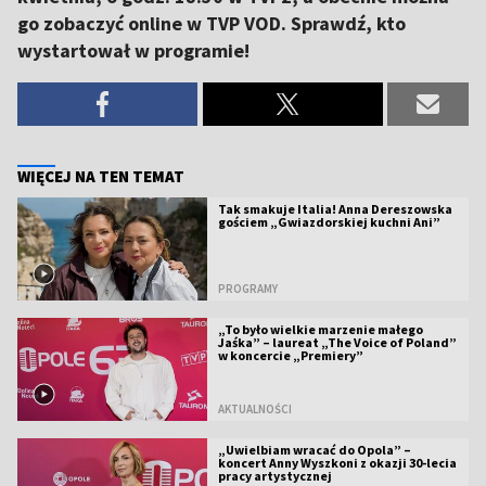
go zobaczyć online w TVP VOD. Sprawdź, kto
wystartował w programie!
WIĘCEJ NA TEN TEMAT
Tak smakuje Italia! Anna Dereszowska
gościem „Gwiazdorskiej kuchni Ani”
PROGRAMY
„To było wielkie marzenie małego
Jaśka” – laureat „The Voice of Poland”
w koncercie „Premiery”
AKTUALNOŚCI
„Uwielbiam wracać do Opola” –
koncert Anny Wyszkoni z okazji 30-lecia
pracy artystycznej