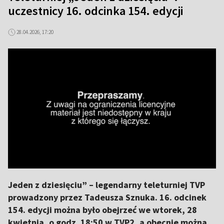
uczestnicy 16. odcinka 154. edycji
28.04.2026, 17:20
Jeden z dziesięciu” – legendarny teleturniej TVP
prowadzony przez Tadeusza Sznuka. 16. odcinek
154. edycji można było obejrzeć we wtorek, 28
kwietnia, o godz. 18:50 w TVP2, a obecnie można