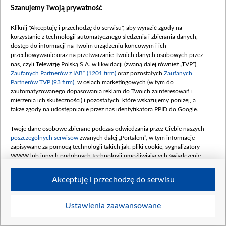
Szanujemy Twoją prywatność
Kliknij "Akceptuję i przechodzę do serwisu", aby wyrazić zgody na
korzystanie z technologii automatycznego śledzenia i zbierania danych,
dostęp do informacji na Twoim urządzeniu końcowym i ich
Cihan odwozi Hancer do domu rodzinnego, chcąc ograniczyć jej kontakt z Beyzą.
przechowywanie oraz na przetwarzanie Twoich danych osobowych przez
Na miejscu kobieta zostaje ciepło przyjęta przez Cemila, jednak Derya szybko
nas, czyli Telewizję Polską S.A. w likwidacji (zwaną dalej również „TVP”),
wyczuwa napięcie i zaczyna zadawać niewygodne pytania. Fot. Materiały
Zaufanych Partnerów z IAB* (1201 firm)
oraz pozostałych
Zaufanych
prasowe
Partnerów TVP (93 firm)
, w celach marketingowych (w tym do
zautomatyzowanego dopasowania reklam do Twoich zainteresowań i
mierzenia ich skuteczności) i pozostałych, które wskazujemy poniżej, a
także zgody na udostępnianie przez nas identyfikatora PPID do Google.
Twoje dane osobowe zbierane podczas odwiedzania przez Ciebie naszych
poszczególnych serwisów
zwanych dalej „Portalem”, w tym informacje
zapisywane za pomocą technologii takich jak: pliki cookie, sygnalizatory
WWW lub innych podobnych technologii umożliwiających świadczenie
dopasowanych i bezpiecznych usług, personalizację treści oraz reklam,
udostępnianie funkcji mediów społecznościowych oraz analizowanie ruchu
Akceptuję i przechodzę do serwisu
w Internecie.
Twoje dane osobowe zbierane podczas odwiedzania przez Ciebie
Ustawienia zaawansowane
Item
poszczególnych serwisów
na Portalu, takie jak adresy IP, identyfikatory
Szczegóły
Twoich urządzeń końcowych i identyfikatory plików cookie, informacje o
1