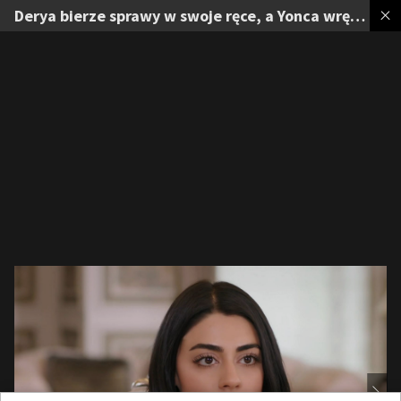
Derya bierze sprawy w swoje ręce, a Yonca wręcza Beyzie sztuczny brzuch. Zobacz galerię zdjęć z 90. odcinka „Panny młodej”