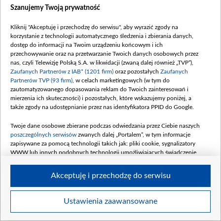
Szanujemy Twoją prywatność
Kliknij "Akceptuję i przechodzę do serwisu", aby wyrazić zgody na
korzystanie z technologii automatycznego śledzenia i zbierania danych,
dostęp do informacji na Twoim urządzeniu końcowym i ich
przechowywanie oraz na przetwarzanie Twoich danych osobowych przez
260511_skoda_auto_releases_limited_fabia_motorsport_edition-4_891db077-
nas, czyli Telewizję Polską S.A. w likwidacji (zwaną dalej również „TVP”),
1920x1280.jpg
Zaufanych Partnerów z IAB* (1201 firm)
oraz pozostałych
Zaufanych
Partnerów TVP (93 firm)
, w celach marketingowych (w tym do
zautomatyzowanego dopasowania reklam do Twoich zainteresowań i
mierzenia ich skuteczności) i pozostałych, które wskazujemy poniżej, a
także zgody na udostępnianie przez nas identyfikatora PPID do Google.
Twoje dane osobowe zbierane podczas odwiedzania przez Ciebie naszych
poszczególnych serwisów
zwanych dalej „Portalem”, w tym informacje
zapisywane za pomocą technologii takich jak: pliki cookie, sygnalizatory
WWW lub innych podobnych technologii umożliwiających świadczenie
dopasowanych i bezpiecznych usług, personalizację treści oraz reklam,
udostępnianie funkcji mediów społecznościowych oraz analizowanie ruchu
Akceptuję i przechodzę do serwisu
w Internecie.
Twoje dane osobowe zbierane podczas odwiedzania przez Ciebie
Ustawienia zaawansowane
Item
poszczególnych serwisów
na Portalu, takie jak adresy IP, identyfikatory
Szczegóły
Twoich urządzeń końcowych i identyfikatory plików cookie, informacje o
1