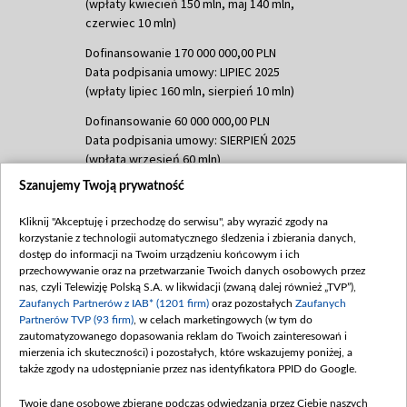
(wpłaty kwiecień 150 mln, maj 140 mln,
czerwiec 10 mln)
Dofinansowanie 170 000 000,00 PLN
Data podpisania umowy: LIPIEC 2025
(wpłaty lipiec 160 mln, sierpień 10 mln)
Dofinansowanie 60 000 000,00 PLN
Data podpisania umowy: SIERPIEŃ 2025
(wpłata wrzesień 60 mln)
Szanujemy Twoją prywatność
Dofinansowanie 635 783 051,21 PLN
Data podpisania umowy: WRZESIEŃ 2025
Kliknij "Akceptuję i przechodzę do serwisu", aby wyrazić zgody na
(wpłata wrzesień 100 mln, październik 350
korzystanie z technologii automatycznego śledzenia i zbierania danych,
mln, listopad 265 mln)
dostęp do informacji na Twoim urządzeniu końcowym i ich
przechowywanie oraz na przetwarzanie Twoich danych osobowych przez
Dofinansowanie 48 862 000,00 PLN
nas, czyli Telewizję Polską S.A. w likwidacji (zwaną dalej również „TVP”),
Data podpisania umowy: GRUDZIEŃ 2025
Zaufanych Partnerów z IAB* (1201 firm)
oraz pozostałych
Zaufanych
(wpłata grudzień 60,548 mln)
Partnerów TVP (93 firm)
, w celach marketingowych (w tym do
zautomatyzowanego dopasowania reklam do Twoich zainteresowań i
Dofinansowanie 900 000 000,00 PLN
mierzenia ich skuteczności) i pozostałych, które wskazujemy poniżej, a
Data podpisania umowy: LUTY 2026 (wpłata
także zgody na udostępnianie przez nas identyfikatora PPID do Google.
26 lutego 80 mln, 4 marca 370 mln,
8
kwiecień 180 mln, 7 maja 180 mln, 8
Twoje dane osobowe zbierane podczas odwiedzania przez Ciebie naszych