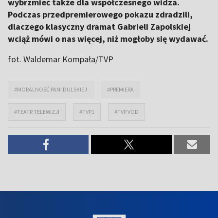
wybrzmieć także dla współczesnego widza.
Podczas przedpremierowego pokazu zdradzili,
dlaczego klasyczny dramat Gabrieli Zapolskiej
wciąż mówi o nas więcej, niż mogłoby się wydawać.
fot. Waldemar Kompała/TVP
#MORALNOŚĆ PANI DULSKIEJ
#PREMIERA
#TEATR TELEWIZJI
#TVP1
#TVP VOD