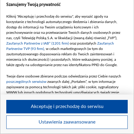
Szanujemy Twoją prywatność
Kliknij "Akceptuję i przechodzę do serwisu", aby wyrazić zgody na
korzystanie z technologii automatycznego śledzenia i zbierania danych,
dostęp do informacji na Twoim urządzeniu końcowym i ich
ferrari_luce53.jpeg
przechowywanie oraz na przetwarzanie Twoich danych osobowych przez
nas, czyli Telewizję Polską S.A. w likwidacji (zwaną dalej również „TVP”),
Zaufanych Partnerów z IAB* (1201 firm)
oraz pozostałych
Zaufanych
Partnerów TVP (93 firm)
, w celach marketingowych (w tym do
zautomatyzowanego dopasowania reklam do Twoich zainteresowań i
mierzenia ich skuteczności) i pozostałych, które wskazujemy poniżej, a
także zgody na udostępnianie przez nas identyfikatora PPID do Google.
Twoje dane osobowe zbierane podczas odwiedzania przez Ciebie naszych
poszczególnych serwisów
zwanych dalej „Portalem”, w tym informacje
zapisywane za pomocą technologii takich jak: pliki cookie, sygnalizatory
WWW lub innych podobnych technologii umożliwiających świadczenie
dopasowanych i bezpiecznych usług, personalizację treści oraz reklam,
udostępnianie funkcji mediów społecznościowych oraz analizowanie ruchu
Akceptuję i przechodzę do serwisu
w Internecie.
Twoje dane osobowe zbierane podczas odwiedzania przez Ciebie
Ustawienia zaawansowane
Item
poszczególnych serwisów
na Portalu, takie jak adresy IP, identyfikatory
Szczegóły
Twoich urządzeń końcowych i identyfikatory plików cookie, informacje o
1