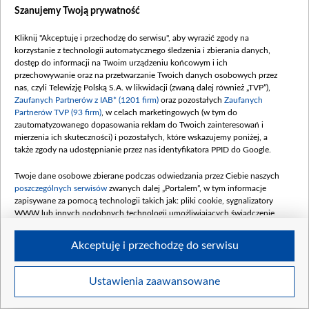
Szanujemy Twoją prywatność
Kliknij "Akceptuję i przechodzę do serwisu", aby wyrazić zgody na
korzystanie z technologii automatycznego śledzenia i zbierania danych,
dostęp do informacji na Twoim urządzeniu końcowym i ich
przechowywanie oraz na przetwarzanie Twoich danych osobowych przez
nas, czyli Telewizję Polską S.A. w likwidacji (zwaną dalej również „TVP”),
A263094_large.jpg
Zaufanych Partnerów z IAB* (1201 firm)
oraz pozostałych
Zaufanych
Partnerów TVP (93 firm)
, w celach marketingowych (w tym do
zautomatyzowanego dopasowania reklam do Twoich zainteresowań i
mierzenia ich skuteczności) i pozostałych, które wskazujemy poniżej, a
także zgody na udostępnianie przez nas identyfikatora PPID do Google.
Twoje dane osobowe zbierane podczas odwiedzania przez Ciebie naszych
poszczególnych serwisów
zwanych dalej „Portalem”, w tym informacje
zapisywane za pomocą technologii takich jak: pliki cookie, sygnalizatory
WWW lub innych podobnych technologii umożliwiających świadczenie
dopasowanych i bezpiecznych usług, personalizację treści oraz reklam,
udostępnianie funkcji mediów społecznościowych oraz analizowanie ruchu
Akceptuję i przechodzę do serwisu
w Internecie.
Twoje dane osobowe zbierane podczas odwiedzania przez Ciebie
Ustawienia zaawansowane
Item
poszczególnych serwisów
na Portalu, takie jak adresy IP, identyfikatory
Szczegóły
Twoich urządzeń końcowych i identyfikatory plików cookie, informacje o
1