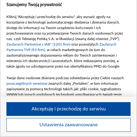
Szanujemy Twoją prywatność
Kliknij "Akceptuję i przechodzę do serwisu", aby wyrazić zgody na
korzystanie z technologii automatycznego śledzenia i zbierania danych,
dostęp do informacji na Twoim urządzeniu końcowym i ich
Beyza nerwowo próbuje skontaktować się z Selen, ale telefon pielęgniarki
przechowywanie oraz na przetwarzanie Twoich danych osobowych przez
pozostaje wyłączony. Fot. Materiały prasowe/ TVP
nas, czyli Telewizję Polską S.A. w likwidacji (zwaną dalej również „TVP”),
Zaufanych Partnerów z IAB* (1201 firm)
oraz pozostałych
Zaufanych
Partnerów TVP (93 firm)
, w celach marketingowych (w tym do
zautomatyzowanego dopasowania reklam do Twoich zainteresowań i
mierzenia ich skuteczności) i pozostałych, które wskazujemy poniżej, a
także zgody na udostępnianie przez nas identyfikatora PPID do Google.
Twoje dane osobowe zbierane podczas odwiedzania przez Ciebie naszych
poszczególnych serwisów
zwanych dalej „Portalem”, w tym informacje
zapisywane za pomocą technologii takich jak: pliki cookie, sygnalizatory
WWW lub innych podobnych technologii umożliwiających świadczenie
dopasowanych i bezpiecznych usług, personalizację treści oraz reklam,
udostępnianie funkcji mediów społecznościowych oraz analizowanie ruchu
Akceptuję i przechodzę do serwisu
w Internecie.
Twoje dane osobowe zbierane podczas odwiedzania przez Ciebie
Ustawienia zaawansowane
Item
poszczególnych serwisów
na Portalu, takie jak adresy IP, identyfikatory
Szczegóły
Twoich urządzeń końcowych i identyfikatory plików cookie, informacje o
1