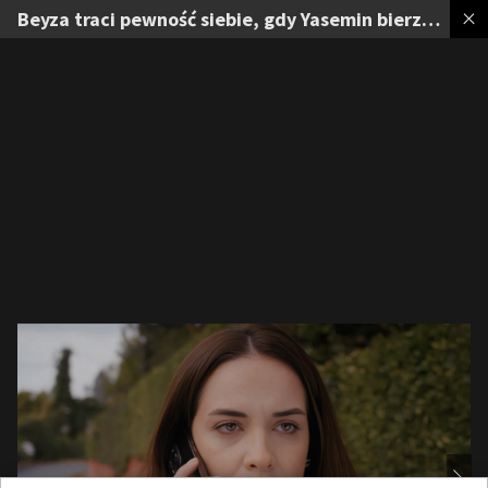
Beyza traci pewność siebie, gdy Yasemin bierze sprawy w swoje ręce. Zobacz zdjęcia ze 139. odcinka „Panny młodej”.