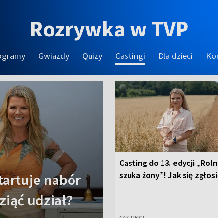
Rozrywka w TVP
ogramy
Gwiazdy
Quizy
Castingi
Dla dzieci
Ko
Casting do 13. edycji „Roln
szuka żony”! Jak się zgłosi
tartuje nabór
ziąć udział?
CASTINGI