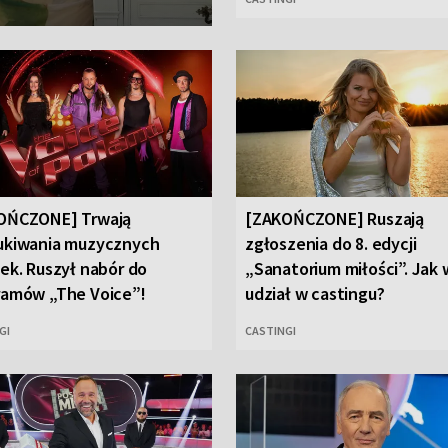
OŃCZONE] Trwają
[ZAKOŃCZONE] Ruszają
ukiwania muzycznych
zgłoszenia do 8. edycji
ek. Ruszył nabór do
„Sanatorium miłości”. Jak 
ramów „The Voice”!
udział w castingu?
GI
CASTINGI