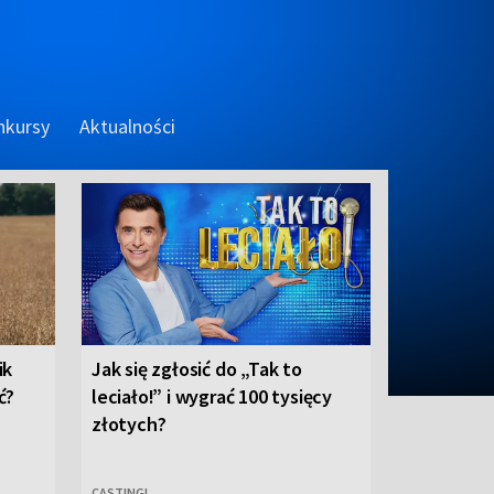
nkursy
Aktualności
ik
Jak się zgłosić do „Tak to
ć?
leciało!” i wygrać 100 tysięcy
złotych?
CASTINGI