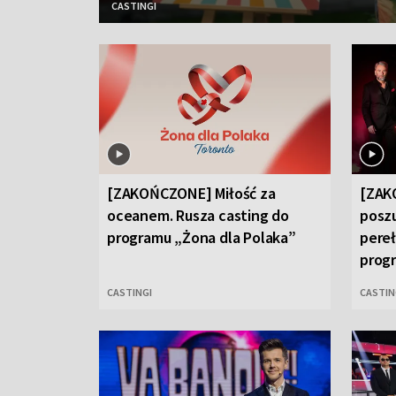
CASTINGI
[ZAKOŃCZONE] Miłość za
[ZAK
oceanem. Rusza casting do
posz
programu „Żona dla Polaka”
pereł
prog
CASTINGI
CASTIN