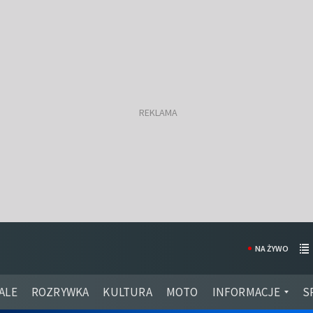
NA ŻYWO
ALE
ROZRYWKA
KULTURA
MOTO
INFORMACJE
S