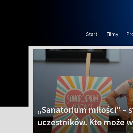
Start
Filmy
Pr
„Sanatorium miłości” – s
uczestników. Kto może w