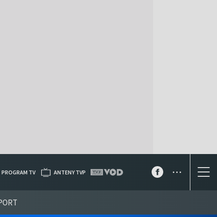
...
PROGRAM TV
ANTENY TVP
PORT