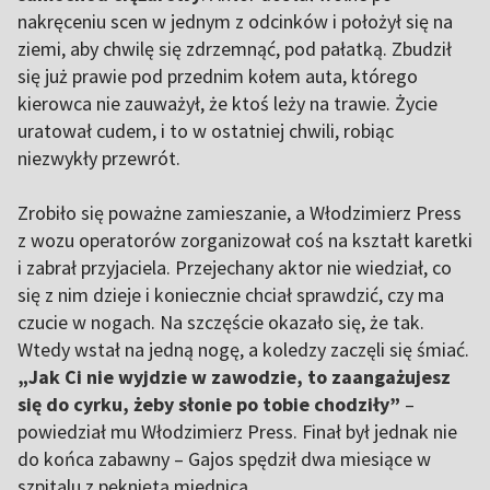
nakręceniu scen w jednym z odcinków i położył się na
ziemi, aby chwilę się zdrzemnąć, pod pałatką. Zbudził
się już prawie pod przednim kołem auta, którego
kierowca nie zauważył, że ktoś leży na trawie. Życie
uratował cudem, i to w ostatniej chwili, robiąc
niezwykły przewrót.
Zrobiło się poważne zamieszanie, a Włodzimierz Press
z wozu operatorów zorganizował coś na kształt karetki
i zabrał przyjaciela. Przejechany aktor nie wiedział, co
się z nim dzieje i koniecznie chciał sprawdzić, czy ma
czucie w nogach. Na szczęście okazało się, że tak.
Wtedy wstał na jedną nogę, a koledzy zaczęli się śmiać.
„Jak Ci nie wyjdzie w zawodzie, to zaangażujesz
się do cyrku, żeby słonie po tobie chodziły”
–
powiedział mu Włodzimierz Press. Finał był jednak nie
do końca zabawny – Gajos spędził dwa miesiące w
szpitalu z pękniętą miednicą.