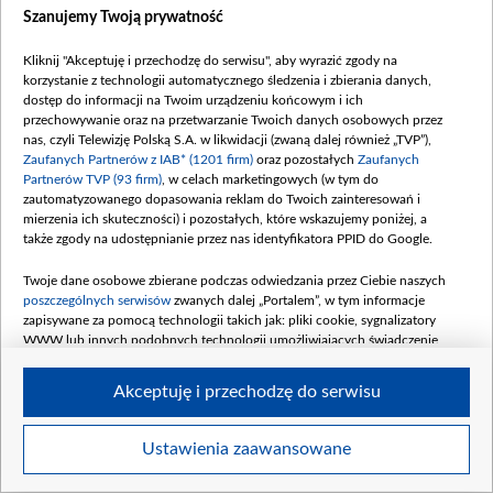
Szanujemy Twoją prywatność
Kliknij "Akceptuję i przechodzę do serwisu", aby wyrazić zgody na
korzystanie z technologii automatycznego śledzenia i zbierania danych,
Dofinansowanie ustawowych zadań Telewizji Polskiej S.A. w likwidacji,
dostęp do informacji na Twoim urządzeniu końcowym i ich
przechowywanie oraz na przetwarzanie Twoich danych osobowych przez
związanych z realizacją misji publicznej określonej w art. 21 ust. 1
nas, czyli Telewizję Polską S.A. w likwidacji (zwaną dalej również „TVP”),
ustawy z dnia 29 grudnia 1992 r. o radiofonii i telewizji (Dz. U. z 2022 r.
Zaufanych Partnerów z IAB* (1201 firm)
oraz pozostałych
Zaufanych
poz. 1722 oraz z 2024 r. poz. 96) poprzez udzielenie dotacji celowej, o
Partnerów TVP (93 firm)
, w celach marketingowych (w tym do
której mowa w art. 31 ust. 2 ustawy z dnia 29 grudnia 1992 r. o
zautomatyzowanego dopasowania reklam do Twoich zainteresowań i
radiofonii i telewizji (Dz. U. z 2022 r. poz. 1722 oraz z 2024 r. poz. 96)
mierzenia ich skuteczności) i pozostałych, które wskazujemy poniżej, a
także zgody na udostępnianie przez nas identyfikatora PPID do Google.
Twoje dane osobowe zbierane podczas odwiedzania przez Ciebie naszych
poszczególnych serwisów
zwanych dalej „Portalem”, w tym informacje
zapisywane za pomocą technologii takich jak: pliki cookie, sygnalizatory
WWW lub innych podobnych technologii umożliwiających świadczenie
dopasowanych i bezpiecznych usług, personalizację treści oraz reklam,
udostępnianie funkcji mediów społecznościowych oraz analizowanie ruchu
Akceptuję i przechodzę do serwisu
Dofinansowanie 170 151 199,48 PLN
w Internecie.
Data podpisania umowy: LUTY 2024
Twoje dane osobowe zbierane podczas odwiedzania przez Ciebie
Ustawienia zaawansowane
Dofinansowanie 391 856 491,84 PLN
poszczególnych serwisów
na Portalu, takie jak adresy IP, identyfikatory
Data podpisania umowy: KWIECIEŃ 2024
Twoich urządzeń końcowych i identyfikatory plików cookie, informacje o