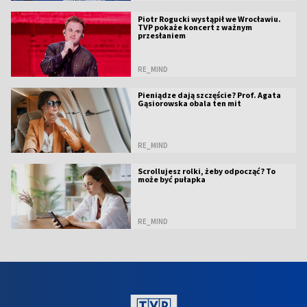
Piotr Rogucki wystąpił we Wrocławiu.
TVP pokaże koncert z ważnym
przesłaniem
RE_MIND
Pieniądze dają szczęście? Prof. Agata
Gąsiorowska obala ten mit
RE_MIND
Scrollujesz rolki, żeby odpocząć? To
może być pułapka
RE_MIND