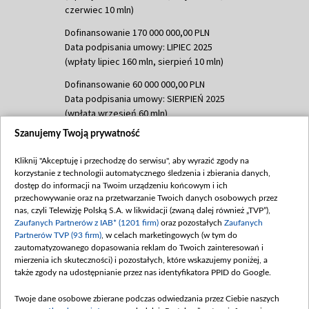
czerwiec 10 mln)
Dofinansowanie 170 000 000,00 PLN
Data podpisania umowy: LIPIEC 2025
(wpłaty lipiec 160 mln, sierpień 10 mln)
Dofinansowanie 60 000 000,00 PLN
Data podpisania umowy: SIERPIEŃ 2025
(wpłata wrzesień 60 mln)
Szanujemy Twoją prywatność
Dofinansowanie 635 783 051,21 PLN
Data podpisania umowy: WRZESIEŃ 2025
Kliknij "Akceptuję i przechodzę do serwisu", aby wyrazić zgody na
(wpłata wrzesień 100 mln, październik 350
korzystanie z technologii automatycznego śledzenia i zbierania danych,
mln, listopad 265 mln)
dostęp do informacji na Twoim urządzeniu końcowym i ich
przechowywanie oraz na przetwarzanie Twoich danych osobowych przez
Dofinansowanie 48 862 000,00 PLN
nas, czyli Telewizję Polską S.A. w likwidacji (zwaną dalej również „TVP”),
Data podpisania umowy: GRUDZIEŃ 2025
Zaufanych Partnerów z IAB* (1201 firm)
oraz pozostałych
Zaufanych
(wpłata grudzień 60,548 mln)
Partnerów TVP (93 firm)
, w celach marketingowych (w tym do
zautomatyzowanego dopasowania reklam do Twoich zainteresowań i
Dofinansowanie 900 000 000,00 PLN
mierzenia ich skuteczności) i pozostałych, które wskazujemy poniżej, a
Data podpisania umowy: LUTY 2026 (wpłata
także zgody na udostępnianie przez nas identyfikatora PPID do Google.
26 lutego 80 mln, 4 marca 370 mln,
8
kwiecień 180 mln, 7 maja 180 mln, 8
Twoje dane osobowe zbierane podczas odwiedzania przez Ciebie naszych