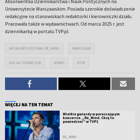
Absolwentka Dziennikarstwa i Nauk Politycznych na
Uniwersytecie Warszawskim. Posiada szerokie doświadczenie
redakcyjne na stanowiskach redaktorki i kierowniczki działu.
Pracowała także w wydawnictwach. Od marca 2025 r. jest
dziennikarką w portalu TVP.pl.
#KONGRES I FESTIWAL RE_MIND
#WROCŁAW
#OLGA TOKARCZUK
#SWPS
#TVP
WIĘCEJ NA TEN TEMAT
Wielkie gwiazdy w poruszającym
koncercie. „Re_Mind. Chcę to
powiedzieć” w TVP1
RE_MIND