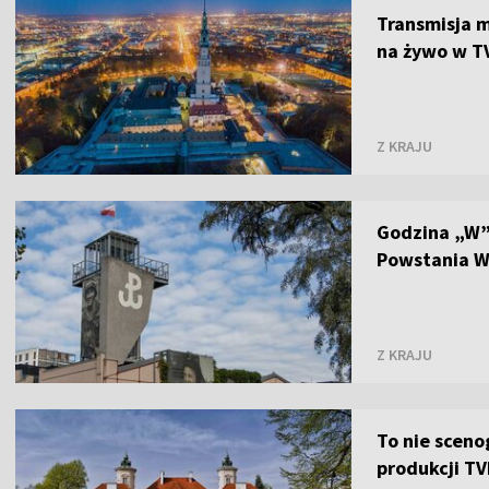
Transmisja m
na żywo w T
Z KRAJU
Godzina „W”
Powstania W
Z KRAJU
To nie sceno
produkcji T