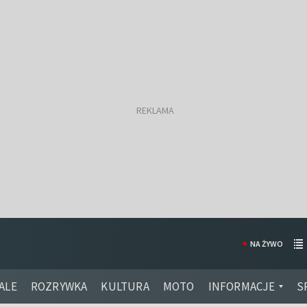
NA ŻYWO
ALE
ROZRYWKA
KULTURA
MOTO
INFORMACJE
S