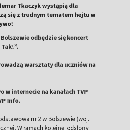
demar Tkaczyk wystąpią dla
rzą się z trudnym tematem hejtu w
 żywo!
 Bolszewie odbędzie się koncert
 Tak!”.
rowadzą warsztaty dla uczniów na
o w internecie na kanałach TVP
VP Info.
Podstawowa nr 2 w Bolszewie (woj.
cznej. W ramach kolejnej odsłony