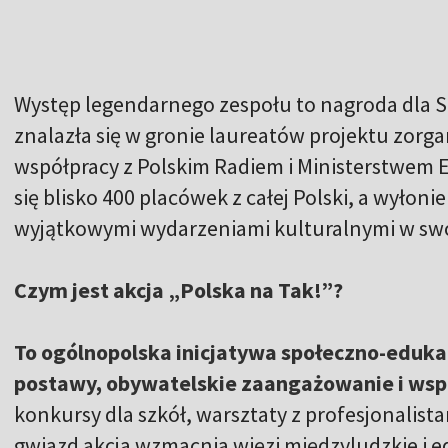
Występ legendarnego zespołu to nagroda dla S
znalazła się w gronie laureatów projektu zor
współpracy z Polskim Radiem i Ministerstwem Ed
się blisko 400 placówek z całej Polski, a wyłoni
wyjątkowymi wydarzeniami kulturalnymi w sw
Czym jest akcja „Polska na Tak!”?
To ogólnopolska inicjatywa społeczno-eduka
postawy, obywatelskie zaangażowanie i wspi
konkursy dla szkół, warsztaty z profesjonalist
gwiazd akcja wzmacnia więzi międzyludzkie i e