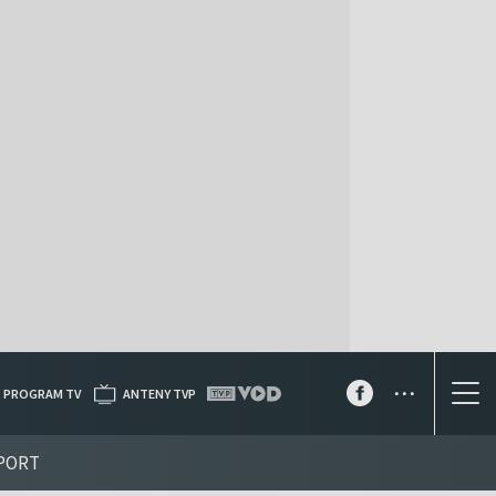
...
PROGRAM TV
ANTENY TVP
PORT