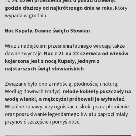
10:26.
Dzień przesilenia jest o ponad dziewięć
godzin dłuższy od najkrótszego dnia w roku
, który
wypada w grudniu.
Noc Kupały. Dawne święto Słowian
Wraz z nadejściem przesilenia letniego wracają także
dawne zwyczaje.
Noc z 21 na 22 czerwca od wieków
kojarzona jest z nocą Kupały, jednym z
najstarszych świąt słowiańskich
.
Związane było ono z miłością, płodnością i naturą.
Według dawnych tradycji
młode kobiety puszczały na
wodę wianki, a mężczyźni próbowali je wyławiać
.
Wspólne zabawy przy ogniskach, skoki przez płomienie
oraz poszukiwanie legendarnego kwiatu paproci miały
przynosić szczęście i pomyślność.