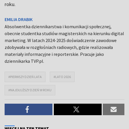
roku.
EMILIA DRABIK
Absolwentka dziennikarstwa i komunikacji społecznej,
obecnie studentka studiów magisterskich na kierunku digital
marketing. W latach 2024-2025 doświadczenie zawodowe
zdobywała w rozgłośniach radiowych, gdzie realizowała
materiały informacyjne i reporterskie. Pracuje jako
dziennikarka TVP.pl.
#PIERWSZY DZIEŃ LATA
#LATO 2026
#NAJDŁUŻSZY DZIEŃ W ROKU
WIĘCEJ NA TEN TEMAT