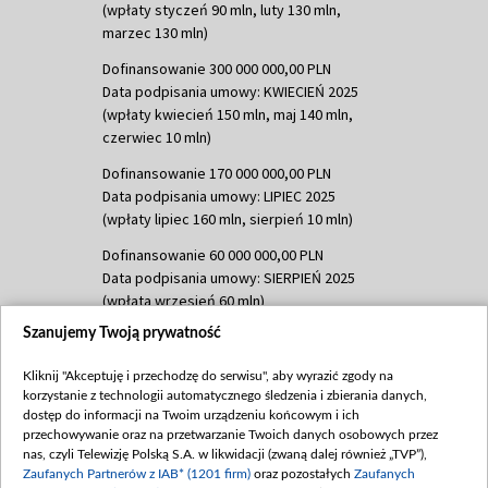
(wpłaty styczeń 90 mln, luty 130 mln,
marzec 130 mln)
Dofinansowanie 300 000 000,00 PLN
Data podpisania umowy: KWIECIEŃ 2025
(wpłaty kwiecień 150 mln, maj 140 mln,
czerwiec 10 mln)
Dofinansowanie 170 000 000,00 PLN
Data podpisania umowy: LIPIEC 2025
(wpłaty lipiec 160 mln, sierpień 10 mln)
Dofinansowanie 60 000 000,00 PLN
Data podpisania umowy: SIERPIEŃ 2025
(wpłata wrzesień 60 mln)
Szanujemy Twoją prywatność
Dofinansowanie 635 783 051,21 PLN
Data podpisania umowy: WRZESIEŃ 2025
Kliknij "Akceptuję i przechodzę do serwisu", aby wyrazić zgody na
(wpłata wrzesień 100 mln, październik 350
korzystanie z technologii automatycznego śledzenia i zbierania danych,
mln, listopad 265 mln)
dostęp do informacji na Twoim urządzeniu końcowym i ich
przechowywanie oraz na przetwarzanie Twoich danych osobowych przez
Dofinansowanie 48 862 000,00 PLN
nas, czyli Telewizję Polską S.A. w likwidacji (zwaną dalej również „TVP”),
Data podpisania umowy: GRUDZIEŃ 2025
Zaufanych Partnerów z IAB* (1201 firm)
oraz pozostałych
Zaufanych
(wpłata grudzień 60,548 mln)