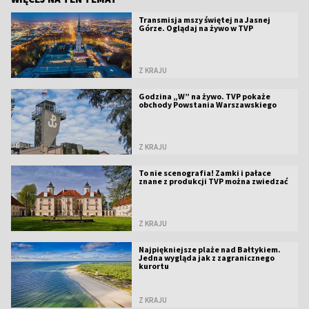
Transmisja mszy świętej na Jasnej
Górze. Oglądaj na żywo w TVP
Z KRAJU
Godzina „W” na żywo. TVP pokaże
obchody Powstania Warszawskiego
Z KRAJU
To nie scenografia! Zamki i pałace
znane z produkcji TVP można zwiedzać
Z KRAJU
Najpiękniejsze plaże nad Bałtykiem.
Jedna wygląda jak z zagranicznego
kurortu
Z KRAJU