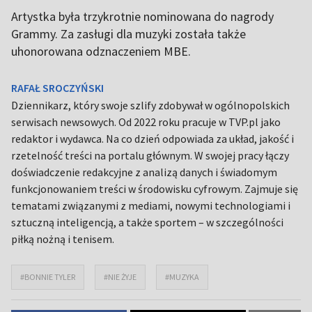
Artystka była trzykrotnie nominowana do nagrody
Grammy. Za zasługi dla muzyki została także
uhonorowana odznaczeniem MBE.
RAFAŁ SROCZYŃSKI
Dziennikarz, który swoje szlify zdobywał w ogólnopolskich
serwisach newsowych. Od 2022 roku pracuje w TVP.pl jako
redaktor i wydawca. Na co dzień odpowiada za układ, jakość i
rzetelność treści na portalu głównym. W swojej pracy łączy
doświadczenie redakcyjne z analizą danych i świadomym
funkcjonowaniem treści w środowisku cyfrowym. Zajmuje się
tematami związanymi z mediami, nowymi technologiami i
sztuczną inteligencją, a także sportem – w szczególności
piłką nożną i tenisem.
#BONNIE TYLER
#NIE ŻYJE
#MUZYKA