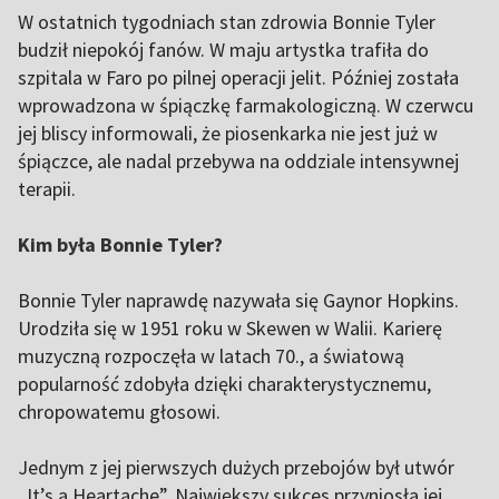
W ostatnich tygodniach stan zdrowia Bonnie Tyler
budził niepokój fanów. W maju artystka trafiła do
szpitala w Faro po pilnej operacji jelit. Później została
wprowadzona w śpiączkę farmakologiczną. W czerwcu
jej bliscy informowali, że piosenkarka nie jest już w
śpiączce, ale nadal przebywa na oddziale intensywnej
terapii.
Kim była Bonnie Tyler?
Bonnie Tyler naprawdę nazywała się Gaynor Hopkins.
Urodziła się w 1951 roku w Skewen w Walii. Karierę
muzyczną rozpoczęła w latach 70., a światową
popularność zdobyła dzięki charakterystycznemu,
chropowatemu głosowi.
Jednym z jej pierwszych dużych przebojów był utwór
„It’s a Heartache”. Największy sukces przyniosła jej