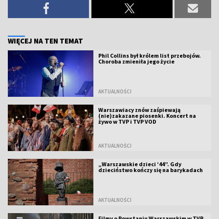
WIĘCEJ NA TEN TEMAT
Phil Collins był królem list przebojów.
Choroba zmieniła jego życie
AKTUALNOŚCI
Warszawiacy znów zaśpiewają
(nie)zakazane piosenki. Koncert na
żywo w TVP i TVP VOD
AKTUALNOŚCI
„Warszawskie dzieci ‘44”. Gdy
dzieciństwo kończy się na barykadach
AKTUALNOŚCI
Filmy o Powstaniu Warszawskim w TVP