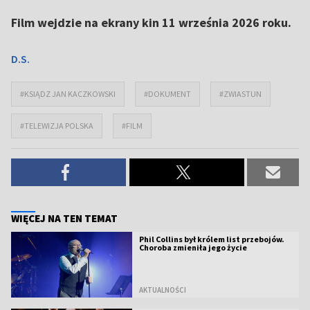
Film wejdzie na ekrany kin 11 września 2026 roku.
D.S.
#KSIĄDZ JAN KACZKOWSKI
#DOKUMENT
#ZWIASTUN
#TELEWIZJA POLSKA
#FILM
WIĘCEJ NA TEN TEMAT
Phil Collins był królem list przebojów.
Choroba zmieniła jego życie
AKTUALNOŚCI