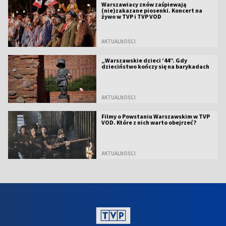
Warszawiacy znów zaśpiewają
(nie)zakazane piosenki. Koncert na
żywo w TVP i TVP VOD
AKTUALNOŚCI
„Warszawskie dzieci ‘44”. Gdy
dzieciństwo kończy się na barykadach
AKTUALNOŚCI
Filmy o Powstaniu Warszawskim w TVP
VOD. Które z nich warto obejrzeć?
AKTUALNOŚCI