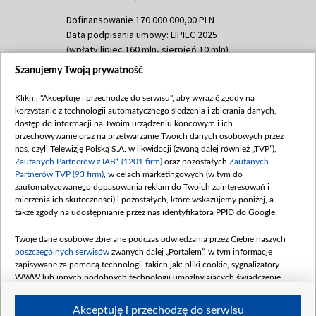
Dofinansowanie 170 000 000,00 PLN
Data podpisania umowy: LIPIEC 2025
(wpłaty lipiec 160 mln, sierpień 10 mln)
Szanujemy Twoją prywatność
Dofinansowanie 60 000 000,00 PLN
Data podpisania umowy: SIERPIEŃ 2025
Kliknij "Akceptuję i przechodzę do serwisu", aby wyrazić zgody na
(wpłata wrzesień 60 mln)
korzystanie z technologii automatycznego śledzenia i zbierania danych,
Dofinansowanie 635 783 051,21 PLN
dostęp do informacji na Twoim urządzeniu końcowym i ich
przechowywanie oraz na przetwarzanie Twoich danych osobowych przez
Data podpisania umowy: WRZESIEŃ 2025
nas, czyli Telewizję Polską S.A. w likwidacji (zwaną dalej również „TVP”),
(wpłata wrzesień 100 mln, październik 350
Zaufanych Partnerów z IAB* (1201 firm)
oraz pozostałych
Zaufanych
mln, listopad 265 mln)
Partnerów TVP (93 firm)
, w celach marketingowych (w tym do
zautomatyzowanego dopasowania reklam do Twoich zainteresowań i
Dofinansowanie 48 862 000,00 PLN
mierzenia ich skuteczności) i pozostałych, które wskazujemy poniżej, a
Data podpisania umowy: GRUDZIEŃ 2025
także zgody na udostępnianie przez nas identyfikatora PPID do Google.
(wpłata grudzień 60,548 mln)
Twoje dane osobowe zbierane podczas odwiedzania przez Ciebie naszych
Dofinansowanie 900 000 000,00 PLN
poszczególnych serwisów
zwanych dalej „Portalem”, w tym informacje
Data podpisania umowy: LUTY 2026 (wpłata
zapisywane za pomocą technologii takich jak: pliki cookie, sygnalizatory
26 lutego 80 mln, 4 marca 370 mln,
8
WWW lub innych podobnych technologii umożliwiających świadczenie
kwiecień 180 mln, 7 maja 180 mln, 8
dopasowanych i bezpiecznych usług, personalizację treści oraz reklam,
udostępnianie funkcji mediów społecznościowych oraz analizowanie ruchu
czerwca 90 mln)
Akceptuję i przechodzę do serwisu
w Internecie.