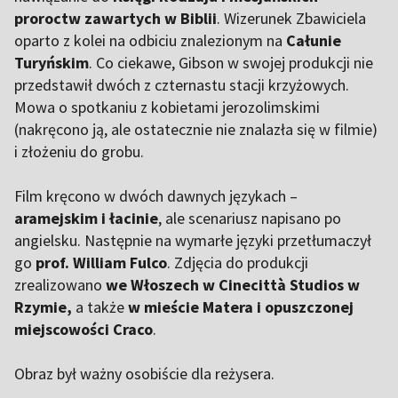
proroctw zawartych w Biblii
. Wizerunek Zbawiciela
oparto z kolei na odbiciu znalezionym na
Całunie
Turyńskim
. Co ciekawe, Gibson w swojej produkcji nie
przedstawił dwóch z czternastu stacji krzyżowych.
Mowa o spotkaniu z kobietami jerozolimskimi
(nakręcono ją, ale ostatecznie nie znalazła się w filmie)
i złożeniu do grobu.
Film kręcono w dwóch dawnych językach –
aramejskim i łacinie
, ale scenariusz napisano po
angielsku. Następnie na wymarłe języki przetłumaczył
go
prof. William Fulco
. Zdjęcia do produkcji
zrealizowano
we Włoszech w Cinecittà Studios w
Rzymie,
a także
w mieście Matera i opuszczonej
miejscowości Craco
.
Obraz był ważny osobiście dla reżysera.