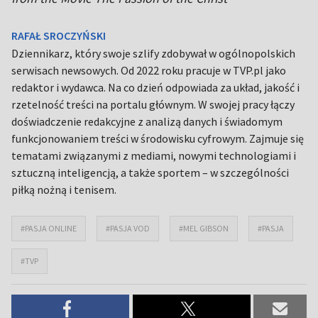
RAFAŁ SROCZYŃSKI
Dziennikarz, który swoje szlify zdobywał w ogólnopolskich
serwisach newsowych. Od 2022 roku pracuje w TVP.pl jako
redaktor i wydawca. Na co dzień odpowiada za układ, jakość i
rzetelność treści na portalu głównym. W swojej pracy łączy
doświadczenie redakcyjne z analizą danych i świadomym
funkcjonowaniem treści w środowisku cyfrowym. Zajmuje się
tematami związanymi z mediami, nowymi technologiami i
sztuczną inteligencją, a także sportem – w szczególności
piłką nożną i tenisem.
#PASJA ONLINE
#PASJA VOD
#MEL GIBSON
#PASJA
#TVP