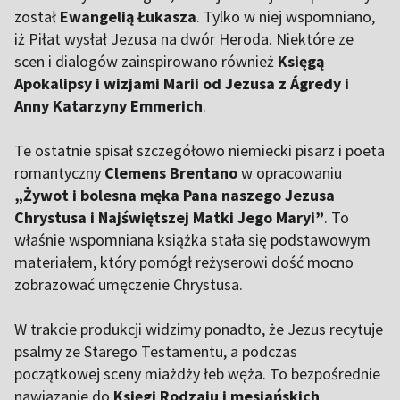
został
Ewangelią Łukasza
. Tylko w niej wspomniano,
iż Piłat wysłał Jezusa na dwór Heroda. Niektóre ze
scen i dialogów zainspirowano również
Księgą
Apokalipsy i wizjami Marii od Jezusa z Ágredy i
Anny Katarzyny Emmerich
.
Te ostatnie spisał szczegółowo niemiecki pisarz i poeta
romantyczny
Clemens Brentano
w opracowaniu
„Żywot i bolesna męka Pana naszego Jezusa
Chrystusa i Najświętszej Matki Jego Maryi”
. To
właśnie wspomniana książka stała się podstawowym
materiałem, który pomógł reżyserowi dość mocno
zobrazować umęczenie Chrystusa.
W trakcie produkcji widzimy ponadto, że Jezus recytuje
psalmy ze Starego Testamentu, a podczas
początkowej sceny miażdży łeb węża. To bezpośrednie
nawiązanie do
Księgi Rodzaju i mesjańskich