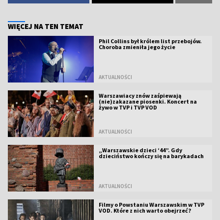
WIĘCEJ NA TEN TEMAT
Phil Collins był królem list przebojów.
Choroba zmieniła jego życie
AKTUALNOŚCI
Warszawiacy znów zaśpiewają
(nie)zakazane piosenki. Koncert na
żywo w TVP i TVP VOD
AKTUALNOŚCI
„Warszawskie dzieci ‘44”. Gdy
dzieciństwo kończy się na barykadach
AKTUALNOŚCI
Filmy o Powstaniu Warszawskim w TVP
VOD. Które z nich warto obejrzeć?