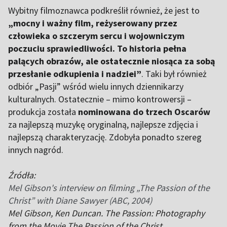
Wybitny filmoznawca podkreślił również, że jest to
„mocny i ważny film, reżyserowany przez
człowieka o szczerym sercu i wojowniczym
poczuciu sprawiedliwości. To historia pełna
palących obrazów, ale ostatecznie niosąca za sobą
przesłanie odkupienia i nadziei”
. Taki był również
odbiór „Pasji” wśród wielu innych dziennikarzy
kulturalnych. Ostatecznie – mimo kontrowersji –
produkcja została
nominowana do trzech Oscarów
za najlepszą muzykę oryginalną, najlepsze zdjęcia i
najlepszą charakteryzację. Zdobyła ponadto szereg
innych nagród.
Źródła:
Mel Gibson's interview on filming „The Passion of the
Christ” with Diane Sawyer (ABC, 2004)
Mel Gibson, Ken Duncan. The Passion: Photography
from the Movie The Passion of the Christ