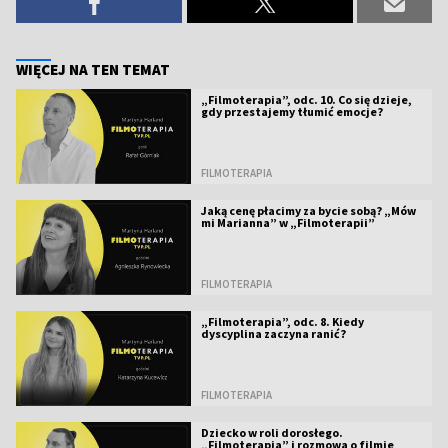
WIĘCEJ NA TEN TEMAT
„Filmoterapia”, odc. 10. Co się dzieje,
gdy przestajemy tłumić emocje?
FILMOTERAPIA
Jaką cenę płacimy za bycie sobą? „Mów
mi Marianna” w „Filmoterapii”
FILMOTERAPIA
„Filmoterapia”, odc. 8. Kiedy
dyscyplina zaczyna ranić?
FILMOTERAPIA
Dziecko w roli dorosłego.
„Filmoterapia” i rozmowa o filmie