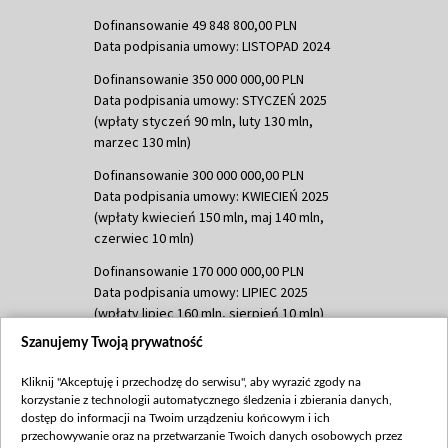
Dofinansowanie 49 848 800,00 PLN
Data podpisania umowy: LISTOPAD 2024
Dofinansowanie 350 000 000,00 PLN
Data podpisania umowy: STYCZEŃ 2025
(wpłaty styczeń 90 mln, luty 130 mln,
marzec 130 mln)
Dofinansowanie 300 000 000,00 PLN
Data podpisania umowy: KWIECIEŃ 2025
(wpłaty kwiecień 150 mln, maj 140 mln,
czerwiec 10 mln)
Dofinansowanie 170 000 000,00 PLN
Data podpisania umowy: LIPIEC 2025
(wpłaty lipiec 160 mln, sierpień 10 mln)
Szanujemy Twoją prywatność
Dofinansowanie 60 000 000,00 PLN
Data podpisania umowy: SIERPIEŃ 2025
Kliknij "Akceptuję i przechodzę do serwisu", aby wyrazić zgody na
(wpłata wrzesień 60 mln)
korzystanie z technologii automatycznego śledzenia i zbierania danych,
Dofinansowanie 635 783 051,21 PLN
dostęp do informacji na Twoim urządzeniu końcowym i ich
przechowywanie oraz na przetwarzanie Twoich danych osobowych przez
Data podpisania umowy: WRZESIEŃ 2025