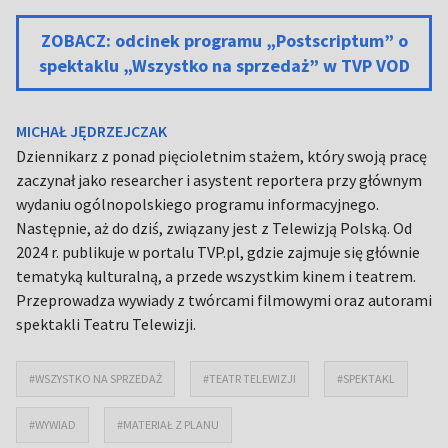
ZOBACZ: odcinek programu „Postscriptum” o
spektaklu „Wszystko na sprzedaż” w TVP VOD
MICHAŁ JĘDRZEJCZAK
Dziennikarz z ponad pięcioletnim stażem, który swoją pracę
zaczynał jako researcher i asystent reportera przy głównym
wydaniu ogólnopolskiego programu informacyjnego.
Następnie, aż do dziś, związany jest z Telewizją Polską. Od
2024 r. publikuje w portalu TVP.pl, gdzie zajmuje się głównie
tematyką kulturalną, a przede wszystkim kinem i teatrem.
Przeprowadza wywiady z twórcami filmowymi oraz autorami
spektakli Teatru Telewizji.
#WSZYSTKO NA SPRZEDAŻ
#TEATR TELEWIZJI
#SPEKTAKL
#WYWIAD
#MATERIAŁ Z PLANU