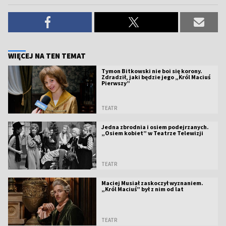
WIĘCEJ NA TEN TEMAT
Tymon Bitkowski nie boi się korony.
Zdradził, jaki będzie jego „Król Maciuś
Pierwszy”
TEATR
Jedna zbrodnia i osiem podejrzanych.
„Osiem kobiet” w Teatrze Telewizji
TEATR
Maciej Musiał zaskoczył wyznaniem.
„Król Maciuś” był z nim od lat
TEATR