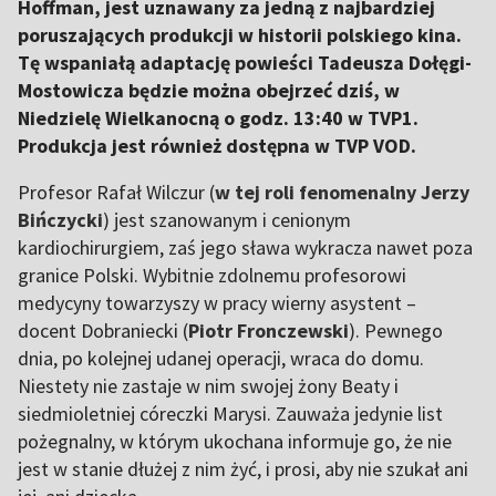
Hoffman, jest uznawany za jedną z najbardziej
poruszających produkcji w historii polskiego kina.
Tę wspaniałą adaptację powieści Tadeusza Dołęgi-
Mostowicza będzie można obejrzeć dziś, w
Niedzielę Wielkanocną o godz. 13:40 w TVP1.
Produkcja jest również dostępna w TVP VOD.
Profesor Rafał Wilczur (
w tej roli fenomenalny Jerzy
Bińczycki
) jest szanowanym i cenionym
kardiochirurgiem, zaś jego sława wykracza nawet poza
granice Polski. Wybitnie zdolnemu profesorowi
medycyny towarzyszy w pracy wierny asystent –
docent Dobraniecki (
Piotr Fronczewski
). Pewnego
dnia, po kolejnej udanej operacji, wraca do domu.
Niestety nie zastaje w nim swojej żony Beaty i
siedmioletniej córeczki Marysi. Zauważa jedynie list
pożegnalny, w którym ukochana informuje go, że nie
jest w stanie dłużej z nim żyć, i prosi, aby nie szukał ani