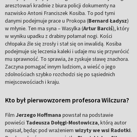
aresztowań kradnie z biura policji dokumenty na
nazwisko Antoni Franciszek Kosiba. To pod tymi
danymi podejmuje prace u Prokopa (
Bernard Ładysz
)
w młynie. Ten ma syna – Wasylka (
Artur Barciś
), który
w wyniku upadku z drabiny połamał nogi. Kości
chłopaka źle się zrosły i stał się on inwalidą. Kosiba
podejmuje się leczenia kaleki i udaje mu się przywrócić
mu sprawność. To sprawia, że zyskuje sławę znachora.
Zaczyna pomagać innym ludziom, a wieść o jego
zdolnościach szybko rozchodzi się po sąsiednich
miejscowościach i kraju.
Kto był pierwowzorem profesora Wilczura?
Film
Jerzego Hoffmana
powstał na podstawie
powieści
Tadeusza Dołęgi-Mostowicza
, którą autor
napisał, będąc pod wrażeniem
wizyty we wsi Radotki
.