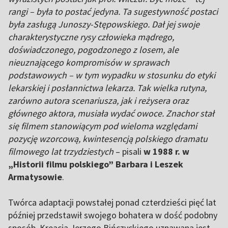
rangi – była to postać jedyna. Ta sugestywność postaci
była zasługą Junoszy-Stępowskiego. Dał jej swoje
charakterystyczne rysy człowieka mądrego,
doświadczonego, pogodzonego z losem, ale
nieuznającego kompromisów w sprawach
podstawowych – w tym wypadku w stosunku do etyki
lekarskiej i posłannictwa lekarza. Tak wielka rutyna,
zarówno autora scenariusza, jak i reżysera oraz
głównego aktora, musiała wydać owoce. Znachor stał
się filmem stanowiącym pod wieloma względami
pozycję wzorcową, kwintesencją polskiego dramatu
filmowego lat trzydziestych
– pisali
w 1988 r. w
„Historii filmu polskiego” Barbara i Leszek
Armatysowie
.
Twórca adaptacji powstałej ponad czterdzieści pięć lat
później przedstawił swojego bohatera w dość podobny
sposób. Kreacja Jerzego Bińczyckiego uznawana jest