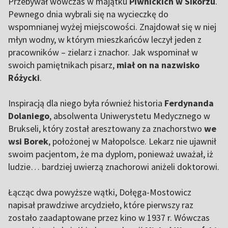
Przebywał wówczas w majątku
Piwnickich w Sikorzu
.
Pewnego dnia wybrali się na wycieczkę do
wspomnianej wyżej miejscowości. Znajdował się w niej
młyn wodny, w którym mieszkańców leczył jeden z
pracowników – zielarz i znachor. Jak wspominał w
swoich pamiętnikach pisarz,
miał on na nazwisko
Różycki
.
Inspiracją dla niego była również historia
Ferdynanda
Dolaniego
, absolwenta Uniwerystetu Medycznego w
Brukseli, który został aresztowany za znachorstwo
we
wsi Borek
, położonej w Małopolsce. Lekarz nie ujawnił
swoim pacjentom, że ma dyplom, ponieważ uważał, iż
ludzie… bardziej uwierzą znachorowi aniżeli doktorowi.
Łącząc dwa powyższe wątki, Dołęga-Mostowicz
napisał prawdziwe arcydzieło, które pierwszy raz
zostało zaadaptowane przez kino w 1937 r. Wówczas