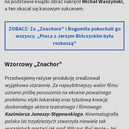
na podstawie książki obraz nakręcił
Michał Waszyński
,
a ten okazał się kasowym sukcesem.
ZOBACZ: Za „Znachora” i Bogumiła pokochali go
wszyscy. „Praca z Jerzym Bińczyckim była
rozkoszą”
Wzorcowy „Znachor”
Przedwojenny reżyser produkcję zrealizował
wyjątkowo starannie. Za najwybitniejszy walor filmu
uznano próbę poruszenia na ekranie poważnego
problemu etyki lekarskiej oraz tytułową kreację
doskonałego aktora teatralnego i filmowego
Kazimierza Junoszy-Stępowskiego
. Kinematografia
polska lat trzydziestych stworzyła niewiele tak
wyrazistych postaci jak prof. Wilczur. Być może – tej