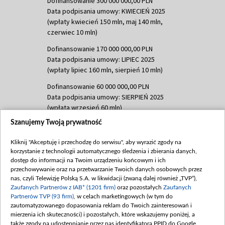
Dofinansowanie 300 000 000,00 PLN
Data podpisania umowy: KWIECIEŃ 2025
(wpłaty kwiecień 150 mln, maj 140 mln,
czerwiec 10 mln)
Dofinansowanie 170 000 000,00 PLN
Data podpisania umowy: LIPIEC 2025
(wpłaty lipiec 160 mln, sierpień 10 mln)
Dofinansowanie 60 000 000,00 PLN
Data podpisania umowy: SIERPIEŃ 2025
(wpłata wrzesień 60 mln)
Szanujemy Twoją prywatność
Dofinansowanie 635 783 051,21 PLN
Data podpisania umowy: WRZESIEŃ 2025
Kliknij "Akceptuję i przechodzę do serwisu", aby wyrazić zgody na
(wpłata wrzesień 100 mln, październik 350
korzystanie z technologii automatycznego śledzenia i zbierania danych,
mln, listopad 265 mln)
dostęp do informacji na Twoim urządzeniu końcowym i ich
przechowywanie oraz na przetwarzanie Twoich danych osobowych przez
Dofinansowanie 48 862 000,00 PLN
nas, czyli Telewizję Polską S.A. w likwidacji (zwaną dalej również „TVP”),
Data podpisania umowy: GRUDZIEŃ 2025
Zaufanych Partnerów z IAB* (1201 firm)
oraz pozostałych
Zaufanych
(wpłata grudzień 60,548 mln)
Partnerów TVP (93 firm)
, w celach marketingowych (w tym do
zautomatyzowanego dopasowania reklam do Twoich zainteresowań i
Dofinansowanie 900 000 000,00 PLN
mierzenia ich skuteczności) i pozostałych, które wskazujemy poniżej, a
Data podpisania umowy: LUTY 2026 (wpłata
także zgody na udostępnianie przez nas identyfikatora PPID do Google.