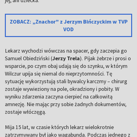
jej, ani dziecka.
ZOBACZ: „Znachor” z Jerzym Bińczyckim w TVP
VOD
Lekarz wychodzi wówczas na spacer, gdy zaczepia go
Samuel Obiedziński (
Jerzy Trela
). Pijak żebrze i prosi o
wsparcie, po czym obaj udają się do szynku, w którym
Wilczur upija się niemal do nieprzytomności. Tę
sytuację wykorzystują stali bywalcy karczmy – chirurg
zostaje wywieziony na pole, okradziony i pobity. W
wyniku zdarzenia zaczyna cierpieć na całkowitą
amnezję. Nie mając przy sobie żadnych dokumentów,
zostaje włóczęgą.
Mija 15 lat, w czasie których lekarz wielokrotnie
zatrzymywany był jako wagabunda. Podczas jednego z