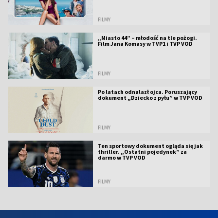
FILMY
„Miasto 44” – młodość na tle pożogi.
Film Jana Komasy w TVP1 i TVP VOD
FILMY
Po latach odnalazł ojca. Poruszający
dokument „Dziecko z pyłu” w TVP VOD
FILMY
Ten sportowy dokument ogląda się jak
thriller. „Ostatni pojedynek” za
darmo w TVP VOD
FILMY