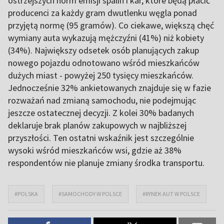
ostrzejszych norm emisji spalin i kar, które będą płacić
producenci za każdy gram dwutlenku węgla ponad
przyjętą normę (95 gramów). Co ciekawe, większą chęć
wymiany auta wykazują mężczyźni (41%) niż kobiety
(34%). Największy odsetek osób planujących zakup
nowego pojazdu odnotowano wśród mieszkańców
dużych miast - powyżej 250 tysięcy mieszkańców.
Jednocześnie 32% ankietowanych znajduje się w fazie
rozważań nad zmianą samochodu, nie podejmując
jeszcze ostatecznej decyzji. Z kolei 30% badanych
deklaruje brak planów zakupowych w najbliższej
przyszłości. Ten ostatni wskaźnik jest szczególnie
wysoki wśród mieszkańców wsi, gdzie aż 38%
respondentów nie planuje zmiany środka transportu.
#POLSKA
#SAMOCHODY W POLSCE
#RYNEK AUT W POLSCE