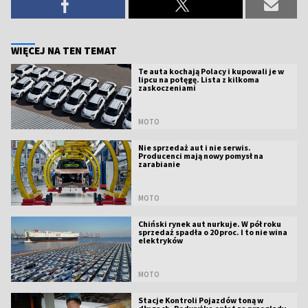
WIĘCEJ NA TEN TEMAT
Te auta kochają Polacy i kupowali je w
lipcu na potęgę. Lista z kilkoma
zaskoczeniami
MOTO
Nie sprzedaż aut i nie serwis.
Producenci mają nowy pomysł na
zarabianie
MOTO
Chiński rynek aut nurkuje. W pół roku
sprzedaż spadła o 20 proc. I to nie wina
elektryków
MOTO
Stacje Kontroli Pojazdów toną w